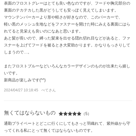
表面のフロストグレーはとても良い色なのですが、フードや胸元部分の
裏面のテカテカした黒がどうしても安っぽく見えてしまいます。
ご利用ガイド
マウンテンパーカーより形や軽さが好きなので、このパーカーで、
軽い黒のメッシュ生地などをファスナーを開けた時にみえる裏面にはら
ご注文方法
れてると見栄えも良いのになあと思います。
あと髪が長いので、縛った髪束を出せる隠れ切れ目などがあると、ファ
お届けについて
スナーを上げてフードを被るとき大変助かります。かなりもっさりして
しまうので…。
お支払いについて
またフロストブルーなどいろんなカラーデザインのものが出来たら嬉し
いです。
交換・返品
新商品が楽しみです(^^)
2024/04/27 10:18:45
ぺてさん
修理 ・保証
ギフト用ラッピング
無くてはならないもの
（5）
よくあるご質問・お問い合わせ
通勤プライベートとどこに行くにしてもさっと羽織れて、紫外線から守
ってくれる私にとって無くてはならないものです。