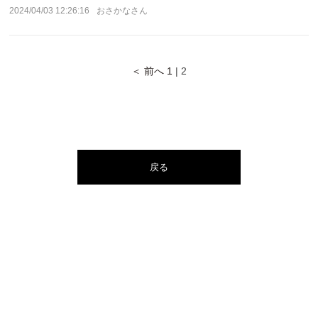
アカウント
2024/04/03 12:26:16
おさかなさん
ログイン / 新規登録
＜ 前へ
1
| 2
特定商取引法に基づく表示
会社概要
プライバシーポリシー
サイトポリシー
戻る