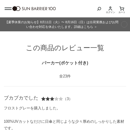
ログイン
カート
【夏季休業のお知らせ】8月11日（火）〜 8月16日（日）は出荷業務およびお問
商品カテゴリ
い合わせ対応を休止いたします。詳細はこちら ＞
全商品
この商品のレビュー一覧
折りたたみ日傘
パーカー(ポケット付き)
長傘
全23件
グッズ
ブカブカでした
（3）
メンズ
フロストグレーを購入しました。
キッズ
100%UVカットなだけに日傘と同じような少々厚めのしっかりした素材
です。