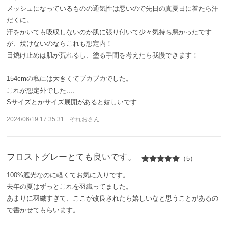
サンバリア100について
メッシュになっているものの通気性は悪いので先日の真夏日に着たら汗
だくに。
汗をかいても吸収しないのか肌に張り付いて少々気持ち悪かったです...
サンバリア100について
が、焼けないのならこれも想定内！
日焼け止めは肌が荒れるし、塗る手間を考えたら我慢できます！
ストーリー
154cmの私には大きくてブカブカでした。
サンバリア100の完全遮光
これが想定外でした....
Sサイズとかサイズ展開があると嬉しいです
ものづくり
2024/06/19 17:35:31
それおさん
修理プログラム
フロストグレーとても良いです。
（5）
よみもの
100%遮光なのに軽くてお気に入りです。
去年の夏はずっとこれを羽織ってました。
商品の違い
あまりに羽織すぎて、ここが改良されたら嬉しいなと思うことがあるの
で書かせてもらいます。
お客様の声