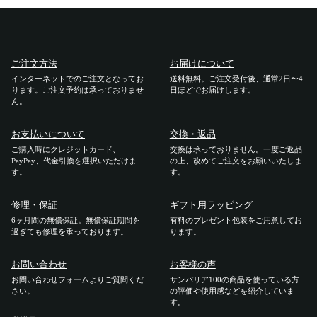
ご注文方法
お届けについて
インターネットでのご注文となってお
送料無料。ご注文受付後、通常2日〜4
ります。ご注文予約は承っておりませ
日ほどでお届けします。
ん。
お支払いについて
交換・返品
ご購入時にクレジットカード、
交換は承っておりません。一度ご返品
PayPay、代金引換を選択いただけま
の上、改めてご注文をお願いいたしま
す。
す。
修理・保証
ギフト用ラッピング
6ヶ月間の無償保証。無償保証期間を
有料のプレゼント包装をご用意してお
過ぎても修理を承っております。
ります。
お問い合わせ
お客様の声
お問い合わせフォームよりご質問くだ
サンバリア100の商品を使っている方
さい。
の評価や使用感などを紹介していま
す。