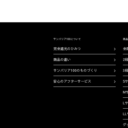
サンバリア100について
商品
完全遮光のひみつ
全
商品の違い
2
サンバリア100のものづくり
3
安心のアフターサービス
Sサ
M
Lサ
LL
グ