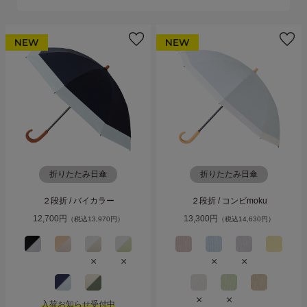
ご利用ガイド
ご注文方法
お届けについて
お支払いについて
交換・返品
折りたたみ日傘
折りたたみ日傘
２段折 / バイカラー
２段折 / コンビmoku
修理 ・保証
12,700円
13,300円
（税込13,970円）
（税込14,630円）
ギフト用ラッピング
×
×
×
×
よくあるご質問・お問い合わせ
×
×
入荷お知らせ受付中