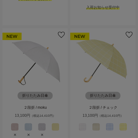
アカウント
入荷お知らせ受付中
ログイン / 新規登録
特定商取引法に基づく表示
会社概要
プライバシーポリシー
サイトポリシー
折りたたみ日傘
折りたたみ日傘
２段折 / moku
２段折 / チェック
13,100円
13,100円
（税込14,410円）
（税込14,410円）
×
×
×