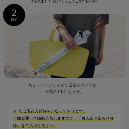
サンバリア100について
サンバリア100について
ストーリー
サンバリア100の完全遮光
ものづくり
修理プログラム
ちょうどいいサイズで日常のおともに。
最初の1本にどうぞ。
よみもの
商品の違い
×
印は現在入荷待ちとなっております。
年間を通して随時入荷しますので、「再入荷お知らせ登
お客様の声
録」をご活用ください。