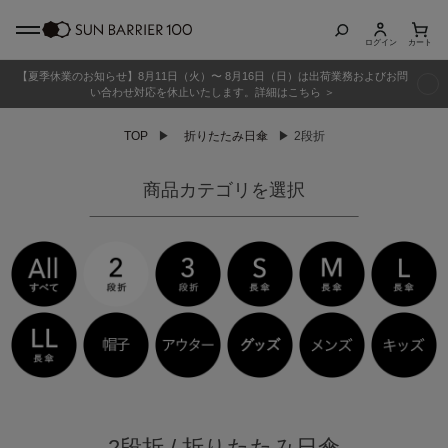
ログイン
カート
【夏季休業のお知らせ】8月11日（火）〜 8月16日（日）は出荷業務およびお問
商品カテゴリ
い合わせ対応を休止いたします。詳細はこちら ＞
TOP
▶
折りたたみ日傘
▶
2段折
全商品
商品カテゴリを選択
折りたたみ日傘
長傘
グッズ
メンズ
キッズ
2段折 / 折りたたみ日傘