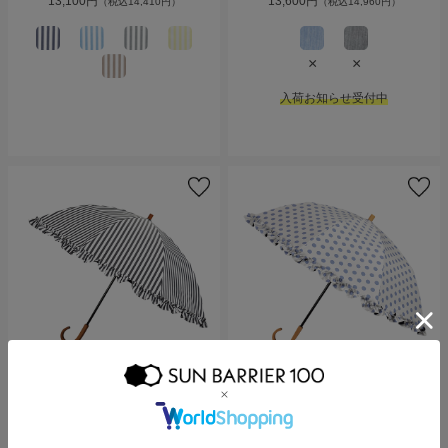
13,100円
13,600円
（税込14,410円）
（税込14,960円）
×
×
入荷お知らせ受付中
折りたたみ日傘
折りたたみ日傘
２段折 フリル / 白黒ストライプ
２段折 フリル / 水玉