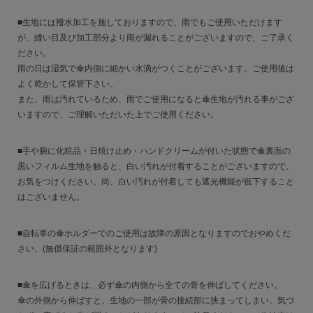
■生地には撥水加工を施しておりますので、雨でもご使用いただけます
が、縫い目及び加工部分より雨が漏れることがございますので、ご了承く
ださい。
雨の日は湿気で傘内側に細かい水滴がつくことがございます。ご使用後は
よく乾かして保管下さい。
また、雨は汚れているため、雨でご使用になると傘生地が汚れる事がござ
いますので、ご理解いただいた上でご使用ください。
■手や腕に化粧品・日焼け止め・ハンドクリームが付いた状態で傘裏面の
黒いフィルム生地を触ると、白い汚れが付着することがございますので、
お気をつけください。尚、白い汚れが付着しても遮光機能が低下すること
はございません。
■自転車の傘ホルダーでのご使用は故障の原因となりますのでおやめくだ
さい。(無償保証の範囲外となります)
■傘を広げるときは、必ず傘の内側から全ての骨を伸ばしてください。
傘の外側から伸ばすと、生地の一部が骨の接続部に挟まってしまい、気づ