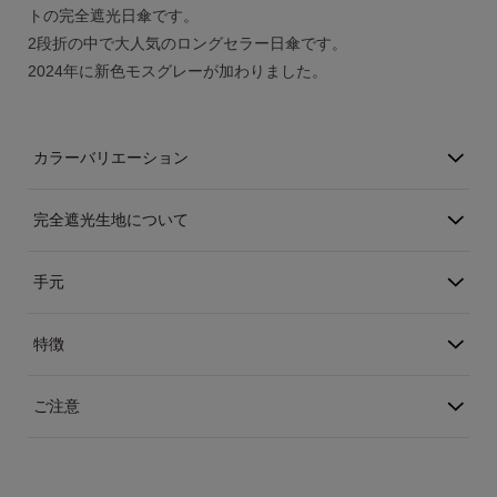
トの完全遮光日傘です。
アカウント
2段折の中で大人気のロングセラー日傘です。
2024年に新色モスグレーが加わりました。
ログイン / 新規登録
カラーバリエーション
特定商取引法に基づく表示
会社概要
完全遮光生地について
プライバシーポリシー
サイトポリシー
手元
特徴
ご注意