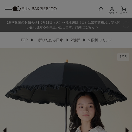
ログイン
カート
【夏季休業のお知らせ】8月11日（火）〜 8月16日（日）は出荷業務およびお問
商品カテゴリ
い合わせ対応を休止いたします。詳細はこちら ＞
TOP
▶
折りたたみ日傘
▶
2段折
▶
２段折 フリル /
全商品
折りたたみ日傘
1
/
25
長傘
グッズ
メンズ
キッズ