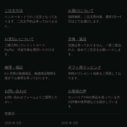
ご注文方法
お届けについて
インターネットでのご注文となってお
送料無料。ご注文受付後、通常2日〜4
ります。ご注文予約は承っておりませ
日ほどでお届けします。
ん。
お支払いについて
交換・返品
ご購入時にクレジットカード、
交換は承っておりません。一度ご返品
PayPay、代金引換を選択いただけま
の上、改めてご注文をお願いいたしま
す。
す。
修理・保証
ギフト用ラッピング
6ヶ月間の無償保証。無償保証期間を
有料のプレゼント包装をご用意してお
過ぎても修理を承っております。
ります。
お問い合わせ
お客様の声
お問い合わせフォームよりご質問くだ
サンバリア100の商品を使っている方
さい。
の評価や使用感などを紹介していま
す。
営業日
2026
年 8月
2026
年 9月