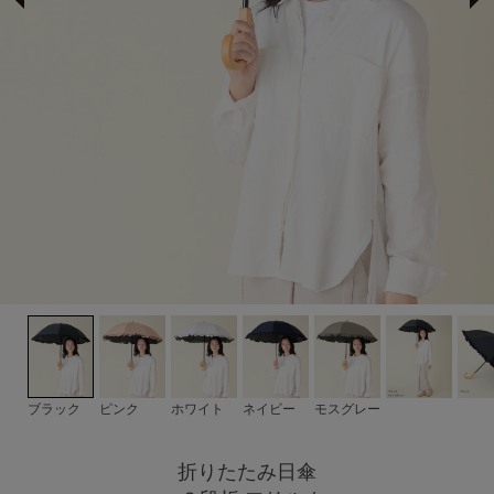
サンバリア100について
サンバリア100について
ストーリー
サンバリア100の完全遮光
ものづくり
修理プログラム
よみもの
ブラック
ピンク
ホワイト
ネイビー
モスグレー
商品の違い
折りたたみ日傘
お客様の声