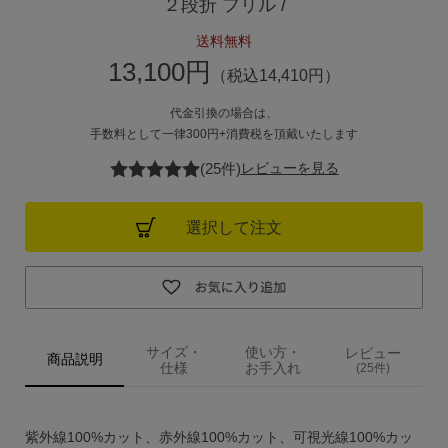
２段折 フリル /
ご利用ガイド
送料無料
13,100円
（税込14,410円）
ご注文方法
代金引換の場合は、
手数料として一律300円+消費税を頂戴いたします
お届けについて
(25件)
レビューを見る
お支払いについて
選択して注文
交換・返品
修理 ・保証
サイズ・
使い方・
レビュー
ギフト用ラッピング
商品説明
仕様
お手入れ
(25件)
よくあるご質問・お問い合わせ
紫外線100%カット、赤外線100%カット、可視光線100%カッ