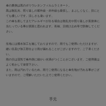
傘の裏側は黒のポリウレタンフィルムラミネート。
黒は散乱光、照り返しの紫外線・赤外線も吸収し、まぶしくなく、目にと
ても優しいです。涼しさも違います。
この傘を差してまだアレルギーが出る場合は散乱光や照り返しが直接体に
当たっている事が原因と思われます。長袖、日焼け止め等で防御してくだ
さい。
生地には撥水加工を施しておりますので、雨でもご使用いただけますが、
縫い目及び加工部分より雨が漏れることがございますので、ご了承くださ
い。
雨の日は湿気で傘内側に細かい水滴がつくことがございます。ご使用後は
よく乾かして保管下さい。
また、雨は汚れているため、雨でご使用になると傘生地が汚れる事がござ
いますので、ご理解いただいた上でご使用ください。
手元