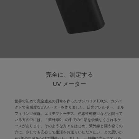
サンバリア100について
サンバリア100について
ストーリー
サンバリア100の完全遮光
ものづくり
完全に、測定する
UV メーター
修理プログラム
よみもの
世界で初めて完全遮光の日傘を作ったサンバリア100が、コンパ
クトで高感度なUVメーターを作りました。日光アレルギー、ポル
フィリン症候群、エリテマトーデス、色素性乾皮症などと闘って
商品の違い
いる方の中には、「紫外線0」の中での生活を余儀なくされるケ
ースがあります。そのような方々をはじめ、紫外線と闘う全ての
方に、少しでも安心して生活をお送りいただきたい、との思いか
お客様の声
ら3年の年月をかけて開発いたしました。一般的に売られている