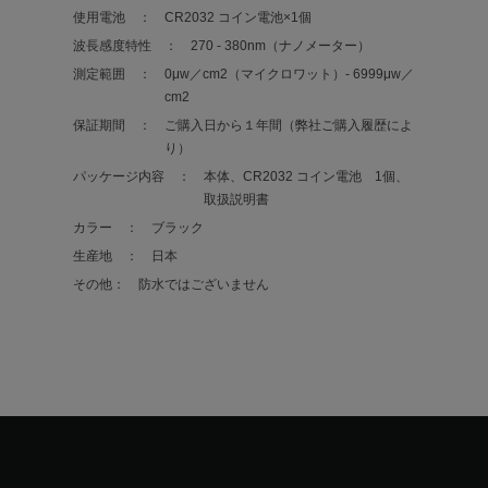
使用電池 ：
CR2032 コイン電池×1個
波長感度特性 ：
270 - 380nm（ナノメーター）
測定範囲 ：
0μw／cm2（マイクロワット）- 6999μw／
cm2
保証期間 ：
ご購入日から１年間（弊社ご購入履歴によ
り）
パッケージ内容 ：
本体、CR2032 コイン電池 1個、
取扱説明書
カラー ：
ブラック
生産地 ：
日本
その他：
防水ではございません