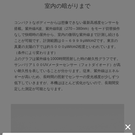
室内の暗がりまで
コンパクトなボディーからは想像できない最新高感度センサーを
搭載。紫外線A波、紫外線B波（270～380nm）をモード切替操作
なしで快晴時の屋外から、室内の微弱な紫外線まで計測し続ける
ことが可能です。計測範囲は０～６９９９μW/cm2です。東京の
真夏の太陽の下では約５０００μW/cm2程度といわれています。
（条件により変わります）
上のグラフは紫外線を1000時間照射した時の耐久性グラフです。
サンバリア１００UVメーターセンサー（フォトダイオード）が高
い耐久性を表していることが分かります。従来、紫外線はエネル
ギーが高いため、長時間の照射でセンサーの受光感度が少しずつ
低下していきますが、本機はほとんど劣化がないので、長期間安
定した測定が可能となります。