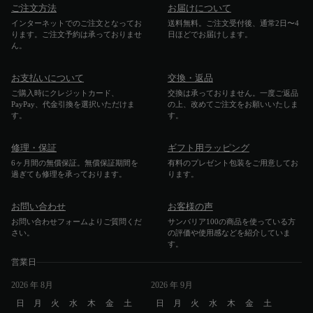
ご注文方法
お届けについて
インターネットでのご注文となってお
送料無料。ご注文受付後、通常2日〜4
ります。ご注文予約は承っておりませ
日ほどでお届けします。
ん。
お支払いについて
交換・返品
ご購入時にクレジットカード、
交換は承っておりません。一度ご返品
PayPay、代金引換を選択いただけま
の上、改めてご注文をお願いいたしま
す。
す。
修理・保証
ギフト用ラッピング
6ヶ月間の無償保証。無償保証期間を
有料のプレゼント包装をご用意してお
過ぎても修理を承っております。
ります。
お問い合わせ
お客様の声
お問い合わせフォームよりご質問くだ
サンバリア100の商品を使っている方
さい。
の評価や使用感などを紹介していま
す。
営業日
2026
年 8月
2026
年 9月
日
月
火
水
木
金
土
日
月
火
水
木
金
土