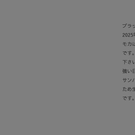
ブラ
20
モカ
です
下さい
強い
サン
ため
です