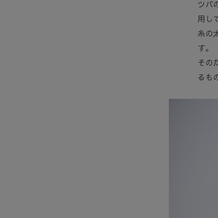
ツバ
用し
糸の
す。
その
るも