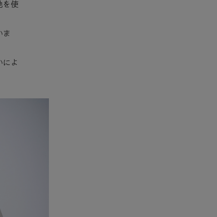
地を使
いま
いによ