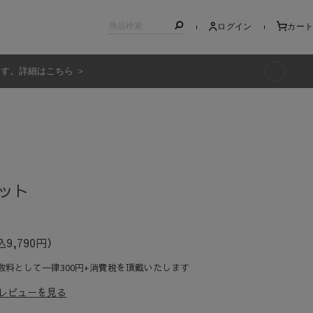
ログイン
カート
ます。詳細はこちら ＞
キッズ
ット
9,790円）
数料として一律300円+消費税を頂戴いたします
レビューを見る