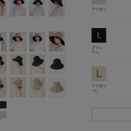
アイボリ
ー
ブラッ
ク-L
アイボリ
ーL