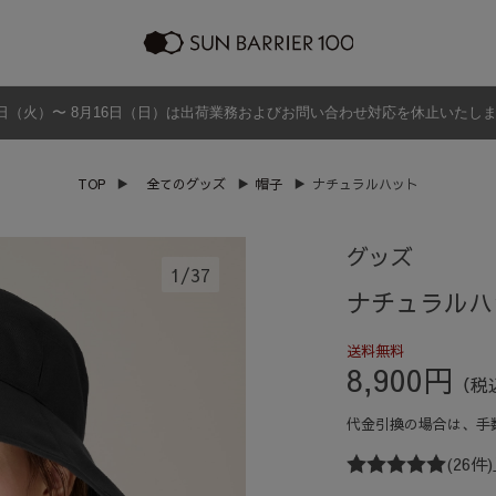
日（火）〜 8月16日（日）は出荷業務およびお問い合わせ対応を休止いたし
ラッピング
プログラム
よくあるご質問・お問い合わせ
商品の違い
グッズ
メンズ
帽子
アウター
TOP
▶
全てのグッズ
▶
帽子
▶
ナチュラルハット
グッズ
グッズ
1
/
37
ナチュラルハ
送料無料
8,900円
（税込
代金引換の場合は、
手
(26件)