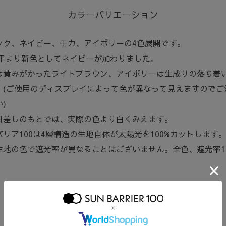
カラーバリエーション
ック、ネイビー、モカ、アイボリーの4色展開です。
25年より新色としてネイビーが加わりました。
は黄みがかったライトブラウン、アイボリーは生成りの落ち着
。(ご使用のディスプレイによって色が異なって見えますのでご
)
日差しのもとでは、実際の色より白くみえます。
バリア100は4層構造の生地自体が太陽光を100%カットします
生地の色で遮光率が異なることはございません。全色、遮光率10
。
生地