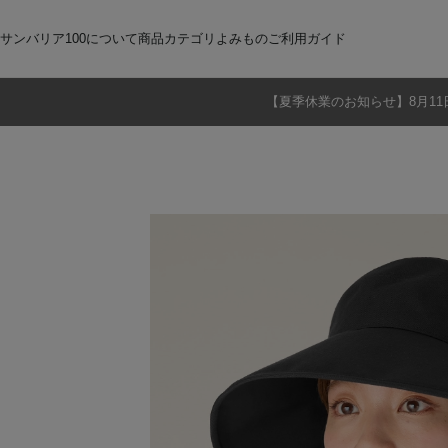
サンバリア100について
商品カテゴリ
よみもの
ご利用ガイド
【夏季休業のお知らせ】8月11
サンバリア100について
全商品
ご注文方法
お届けについて
ストーリー
折りたたみ日傘
お支払いについて
サンバリア100の完全遮光
交換・返品
修理・保証
長傘
ものづくり
ギフト用
修理
2段折
Sサイズ
3段折
Mサイズ
Lサイズ
LLサイズ