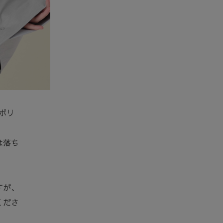
ポリ
は落ち
すが、
くださ