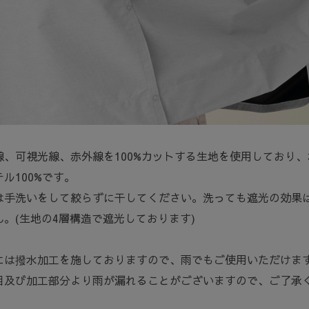
線、可視光線、赤外線を100%カットする生地を使用しており、
ル100%です。
は手洗いをして絞らずに干してください。洗っても遮光の効果
ん。(生地の4層構造で遮光しております)
には撥水加工を施しておりますので、雨でもご使用いただけま
目及び加工部分より雨が漏れることがございますので、ご了承