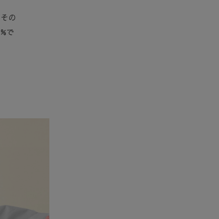
。その
%で