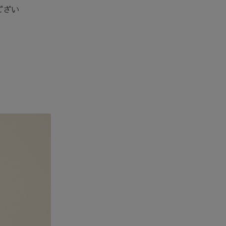
ござい
。