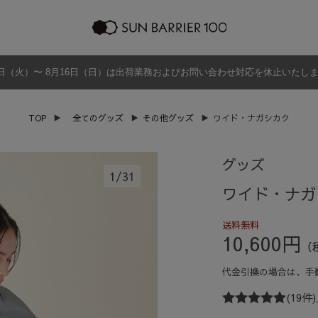
日（火）〜 8月16日（日）は出荷業務およびお問い合わせ対応を休止いたし
ラッピング
プログラム
よくあるご質問・お問い合わせ
商品の違い
グッズ
メンズ
帽子
アウター
TOP
▶
全てのグッズ
▶
その他グッズ
▶
ワイド・ナガシカク
グッズ
グッズ
1
/
31
ワイド・ナガ
送料無料
10,600円
（
代金引換の場合は、
手
(19件)