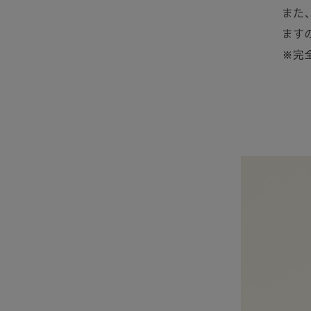
また
ます
※完