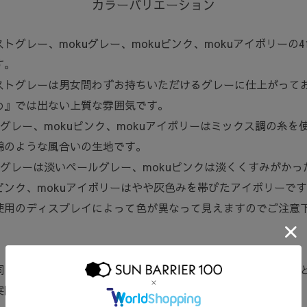
カラーバリエーション
トグレー、mokuグレー、mokuピンク、mokuアイボリーの
す。
ストグレーは男女問わずお持ちいただけるグレーに仕上がって
め』では出ない上質な雰囲気です。
kuグレー、mokuピンク、mokuアイボリーはミックス調の糸を
綿のような風合いの生地です。
kuグレーは淡いペールグレー、mokuピンクは淡くくすみがかっ
ピンク、mokuアイボリーはやや灰色みを帯びたアイボリーで
使用のディスプレイによって色が異なって見えますのでご注意
同じ生地を使っていますので、傘と同色です。強い日差しのも
実際の色より白くみえます。