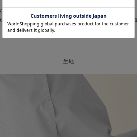
バリア100は4層構造の生地自体が太陽光を100%カットします
傘の色で遮光率が異なることはございません。全色、遮光率100
生地