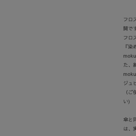
フロス
開で
フロ
『染
mo
た、
mo
ジュ
（ご
い)
傘と
は、