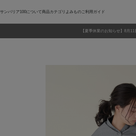
サンバリア100について
商品カテゴリ
よみもの
ご利用ガイド
【夏季休業のお知らせ】8月11
サンバリア100について
全商品
ご注文方法
お届けについて
ストーリー
折りたたみ日傘
お支払いについて
サンバリア100の完全遮光
交換・返品
修理・保証
長傘
ものづくり
ギフト用
修理
2段折
Sサイズ
3段折
Mサイズ
Lサイズ
LLサイズ