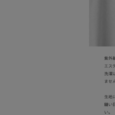
紫外
エステ
洗濯
ませ
生地
縫い
い。