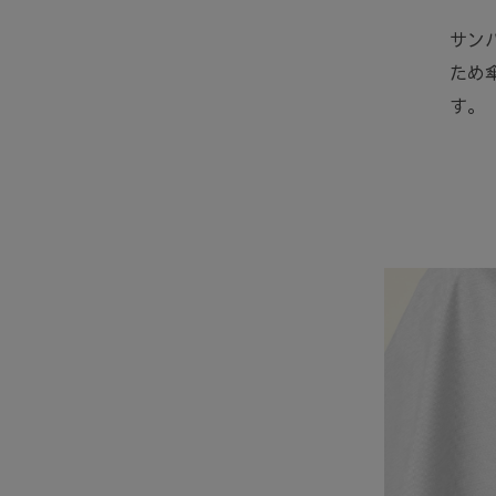
サン
ため
す。