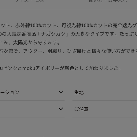
カット、赤外線100%カット、可視光線100%カットの完全遮光
00の人気定番商品「ナガシカク」の大きなタイプです。たっぷ
こみ、太陽光から守ります。
方次第で、アウター、羽織り、ひざ掛けと様々な使い方ができ
okuピンクとmokuアイボリーが新色として加わりました。
ーション
生地
ご注意