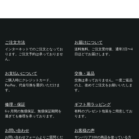
ご注文方法
お届けについて
インターネットでのご注文となってお
送料無料。ご注文受付後、通常2日〜4
ります。ご注文予約は承っておりませ
日ほどでお届けします。
ん。
お支払いについて
交換・返品
ご購入時にクレジットカード、
交換は承っておりません。一度ご返品
PayPay、代金引換を選択いただけま
の上、改めてご注文をお願いいたしま
す。
す。
修理・保証
ギフト用ラッピング
6ヶ月間の無償保証。無償保証期間を
有料のプレゼント包装をご用意してお
過ぎても修理を承っております。
ります。
お問い合わせ
お客様の声
お問い合わせフォームよりご質問くだ
サンバリア100の商品を使っている方