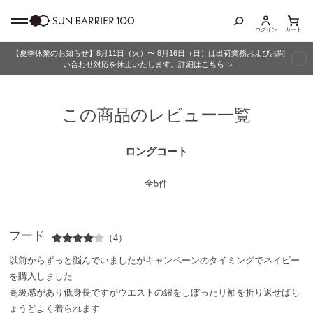
ログイン
カート
【夏季休業のお知らせ】8月11日（火）〜 8月16日（日）は出荷業務およびお問
商品カテゴリ
い合わせ対応を休止いたします。詳細はこちら ＞
全商品
この商品のレビュー一覧
折りたたみ日傘
ロングコート
長傘
全5件
グッズ
フード
（4）
メンズ
以前からずっと悩んでいましたがキャンペーンのタイミングでネイビー
を購入しました
キッズ
高級感があり低身長ですがウエストの紐をしぼったり袖を折り返せばち
ょうどよく着られます