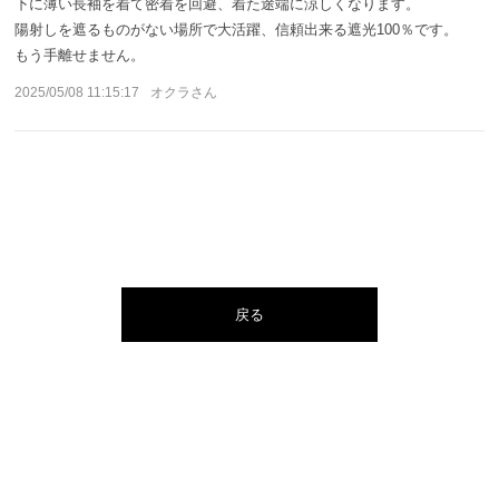
下に薄い長袖を着て密着を回避、着た途端に涼しくなります。
陽射しを遮るものがない場所で大活躍、信頼出来る遮光100％です。
もう手離せません。
2025/05/08 11:15:17
オクラさん
戻る