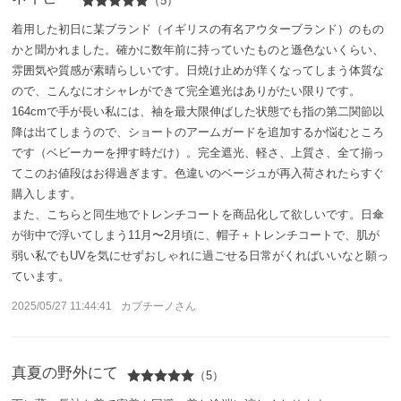
（5）
アカウント
着用した初日に某ブランド（イギリスの有名アウターブランド）のもの
かと聞かれました。確かに数年前に持っていたものと遜色ないくらい、
ログイン / 新規登録
雰囲気や質感が素晴らしいです。日焼け止めが痒くなってしまう体質な
ので、こんなにオシャレができて完全遮光はありがたい限りです。
164cmで手が長い私には、袖を最大限伸ばした状態でも指の第二関節以
降は出てしまうので、ショートのアームガードを追加するか悩むところ
特定商取引法に基づく表示
です（ベビーカーを押す時だけ）。完全遮光、軽さ、上質さ、全て揃っ
会社概要
てこのお値段はお得過ぎます。色違いのベージュが再入荷されたらすぐ
プライバシーポリシー
購入します。
サイトポリシー
また、こちらと同生地でトレンチコートを商品化して欲しいです。日傘
が街中で浮いてしまう11月〜2月頃に、帽子＋トレンチコートで、肌が
弱い私でもUVを気にせずおしゃれに過ごせる日常がくればいいなと願っ
ています。
2025/05/27 11:44:41
カプチーノさん
真夏の野外にて
（5）