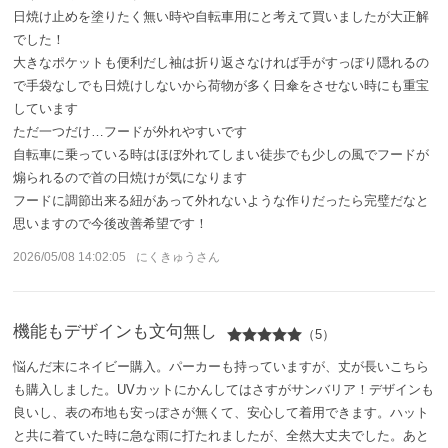
サンバリア100について
日焼け止めを塗りたく無い時や自転車用にと考えて買いましたが大正解
でした！
大きなポケットも便利だし袖は折り返さなければ手がすっぽり隠れるの
サンバリア100について
で手袋なしでも日焼けしないから荷物が多く日傘をさせない時にも重宝
しています
ストーリー
ただ一つだけ…フードが外れやすいです
自転車に乗っている時はほぼ外れてしまい徒歩でも少しの風でフードが
サンバリア100の完全遮光
煽られるので首の日焼けが気になります
フードに調節出来る紐があって外れないような作りだったら完璧だなと
ものづくり
思いますので今後改善希望です！
2026/05/08 14:02:05
にくきゅうさん
修理プログラム
よみもの
機能もデザインも文句無し
（5）
悩んだ末にネイビー購入。パーカーも持っていますが、丈が長いこちら
商品の違い
も購入しました。UVカットにかんしてはさすがサンバリア！デザインも
良いし、表の布地も安っぽさが無くて、安心して着用できます。ハット
お客様の声
と共に着ていた時に急な雨に打たれましたが、全然大丈夫でした。あと