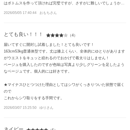
はボトムスを作って頂ければ完璧ですが、さすがに難しいでしょうか…
ご利用ガイド
2026/05/05 17:40:44
おもちさん
ご注文方法
とても良い！！！
（4）
お届けについて
届いてすぐに開封し試着しました！とても良いです！
163cm53kg普通体型です。丈は膝上くらい、全体的にゆとりがあります
お支払いについて
がウエストをキュッと絞れるのでおかげで着太りはしません！
ベージュを購入したのですが色味は写真より少しグリーンを足したよう
なベージュです。個人的には好きです。
交換・返品
★マイナスひとつつけた理由としてはシワがくっきりついた状態で届く
修理 ・保証
ので
これからシワ取りをする手間です。
ギフト用ラッピング
2026/03/07 15:25:50
ゆりさん
よくあるご質問・お問い合わせ
ネイビー