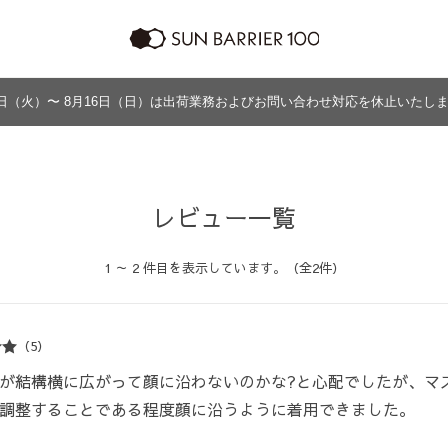
日（火）〜 8月16日（日）は出荷業務およびお問い合わせ対応を休止いたし
ラッピング
プログラム
よくあるご質問・お問い合わせ
商品の違い
グッズ
メンズ
帽子
アウター
グッズ
レビュー一覧
1 ～ 2 件目を表示しています。（全2件）
（5）
が結構横に広がって顔に沿わないのかな?と心配でしたが、マ
調整することである程度顔に沿うように着用できました。