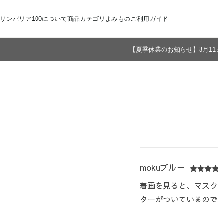
サンバリア100について
商品カテゴリ
よみもの
ご利用ガイド
【夏季休業のお知らせ】8月11
サンバリア100について
全商品
ご注文方法
お届けについて
ストーリー
折りたたみ日傘
お支払いについて
サンバリア100の完全遮光
交換・返品
修理・保証
長傘
ものづくり
ギフト用
修理
2段折
Sサイズ
3段折
Mサイズ
Lサイズ
LLサイズ
mokuブルー
着画を見ると、マスク
ターがついているので