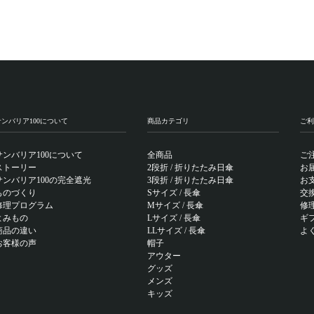
サンバリア100について
商品カテゴリ
ご利
サンバリア100について
全商品
ご
ストーリー
2段折 / 折りたたみ日傘
お
サンバリア100の完全遮光
3段折 / 折りたたみ日傘
お
ものづくり
Sサイズ / 長傘
交
修理プログラム
Mサイズ / 長傘
修
よみもの
Lサイズ / 長傘
ギ
商品の違い
LLサイズ / 長傘
よ
お客様の声
帽子
アウター
グッズ
メンズ
キッズ