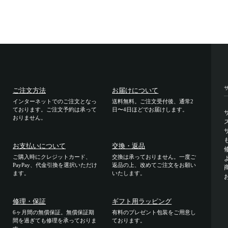
ご注文方法
お届けについて
インターネットでのご注文となっ
送料無料。ご注文受付後、通常2
ております。ご注文予約は承って
日〜4日ほどでお届けします。
おりません。
お支払いについて
交換・返品
ご購入時にクレジットカード、
交換は承っておりません。一度ご
PayPay、代金引換を選択いただけ
返品の上、改めてご注文をお願い
ます。
いたします。
修理・保証
ギフト用ラッピング
6ヶ月間の無償保証。無償保証期
有料のプレゼント包装をご用意し
間を過ぎても修理を承っておりま
ております。