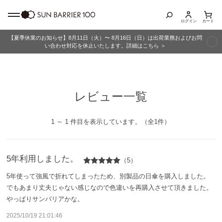
ログイン
カート
【夏季休業のお知らせ】8月11日（火）〜 8月16日（日）は出荷業務およびお問
商品カテゴリ
い合わせ対応を休止いたします。詳細はこちら ＞
全商品
レビュー一覧
折りたたみ日傘
長傘
1 ～ 1 件目を表示しています。（全1件）
グッズ
5年利用しました。
（5）
メンズ
5年使って強風で折れてしまったため、別製品の日傘を購入しました。
でもあまり丈夫じゃない感じなので色違いを再購入させて頂きました。
キッズ
やっぱりサンバリアかな。
2025/10/19 21:01:46