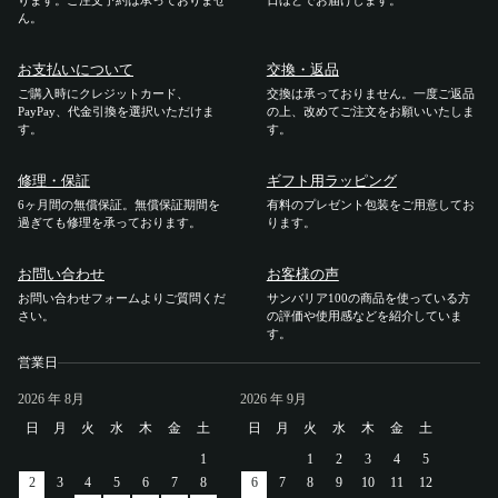
ります。ご注文予約は承っておりませ
日ほどでお届けします。
ん。
ご利用ガイド
お支払いについて
交換・返品
ご購入時にクレジットカード、
交換は承っておりません。一度ご返品
ご注文方法
PayPay、代金引換を選択いただけま
の上、改めてご注文をお願いいたしま
す。
す。
お届けについて
修理・保証
ギフト用ラッピング
6ヶ月間の無償保証。無償保証期間を
有料のプレゼント包装をご用意してお
お支払いについて
過ぎても修理を承っております。
ります。
お問い合わせ
お客様の声
交換・返品
お問い合わせフォームよりご質問くだ
サンバリア100の商品を使っている方
さい。
の評価や使用感などを紹介していま
修理 ・保証
す。
営業日
ギフト用ラッピング
2026
年 8月
2026
年 9月
日
月
火
水
木
金
土
日
月
火
水
木
金
土
よくあるご質問・お問い合わせ
1
1
2
3
4
5
2
3
4
5
6
7
8
6
7
8
9
10
11
12