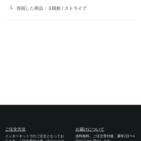
サンバリア100について
投稿した商品：
３段折 / ストライプ
サンバリア100について
ストーリー
サンバリア100の完全遮光
ものづくり
修理プログラム
よみもの
商品の違い
ご注文方法
お届けについて
お客様の声
インターネットでのご注文となってお
送料無料。ご注文受付後、通常2日〜4