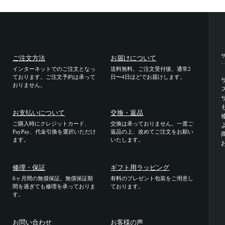
ご注文方法
お届けについて
インターネットでのご注文となっ
送料無料。ご注文受付後、通常2
ております。ご注文予約は承って
日〜4日ほどでお届けします。
おりません。
お支払いについて
交換・返品
ご購入時にクレジットカード、
交換は承っておりません。一度ご
PayPay、代金引換を選択いただけ
返品の上、改めてご注文をお願い
ます。
いたします。
修理・保証
ギフト用ラッピング
6ヶ月間の無償保証。無償保証期
有料のプレゼント包装をご用意し
間を過ぎても修理を承っておりま
ております。
す。
お問い合わせ
お客様の声