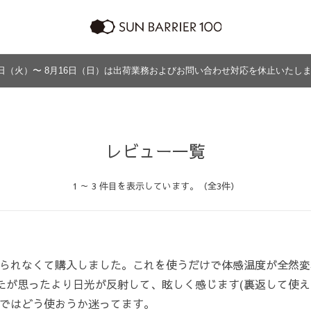
日（火）〜 8月16日（日）は出荷業務およびお問い合わせ対応を休止いたし
ラッピング
プログラム
よくあるご質問・お問い合わせ
商品の違い
グッズ
メンズ
帽子
アウター
グッズ
レビュー一覧
1 ～ 3 件目を表示しています。（全3件）
）
られなくて購入しました。これを使うだけで体感温度が全然変
したが思ったより日光が反射して、眩しく感じます(裏返して使え
ではどう使おうか迷ってます。