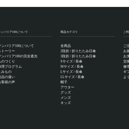
サンバリア100について
商品カテゴリ
ご利
サンバリア100について
全商品
ご
ストーリー
2段折 / 折りたたみ日傘
お
サンバリア100の完全遮光
3段折 / 折りたたみ日傘
お
ものづくり
Sサイズ / 長傘
交
修理プログラム
Mサイズ / 長傘
修
よみもの
Lサイズ / 長傘
ギ
商品の違い
LLサイズ / 長傘
よ
お客様の声
帽子
アウター
グッズ
メンズ
キッズ