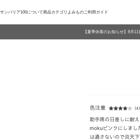
サンバリア100について
商品カテゴリ
よみもの
ご利用ガイド
【夏季休業のお知らせ】8月11
サンバリア100について
全商品
ご注文方法
お届けについて
ストーリー
折りたたみ日傘
お支払いについて
サンバリア100の完全遮光
交換・返品
修理・保証
長傘
ものづくり
ギフト用
修理
2段折
Sサイズ
3段折
Mサイズ
Lサイズ
LLサイズ
色注意
（4
助手席の日差しに耐え
mokuピンクにしま
は通さないので炎天下