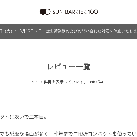
日（火）〜 8月16日（日）は出荷業務およびお問い合わせ対応を休止いたし
ラッピング
プログラム
よくあるご質問・お問い合わせ
商品の違い
グッズ
メンズ
帽子
アウター
グッズ
レビュー一覧
1 ～ 1 件目を表示しています。（全1件）
クトに次いで三本目。
でも邪魔な場面が多く、昨年まで二段折コンパクトを使ってい