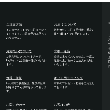
ご注文方法
お届けについて
インターネットでのご注文となっ
送料無料。ご注文受付後、通常2
ております。ご注文予約は承って
日〜4日ほどでお届けします。
おりません。
お支払いについて
交換・返品
ご購入時にクレジットカード、
交換は承っておりません。一度ご
PayPay、代金引換を選択いただけ
返品の上、改めてご注文をお願い
ます。
いたします。
修理・保証
ギフト用ラッピング
6ヶ月間の無償保証。無償保証期
有料のプレゼント包装をご用意し
間を過ぎても修理を承っておりま
ております。
す。
お問い合わせ
お客様の声