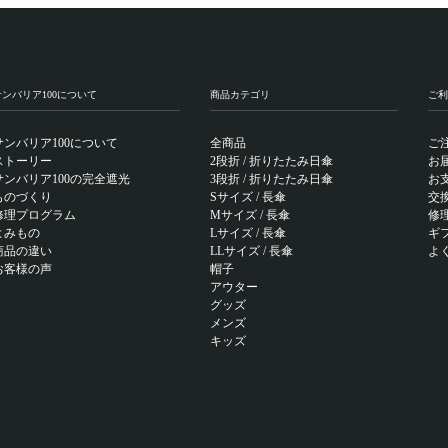
サンバリア100について
商品カテゴリ
ご利
サンバリア100について
全商品
ご
ストーリー
2段折 / 折りたたみ日傘
お
サンバリア100の完全遮光
3段折 / 折りたたみ日傘
お
ものづくり
Sサイズ / 長傘
交
修理プログラム
Mサイズ / 長傘
修
よみもの
Lサイズ / 長傘
ギ
商品の違い
LLサイズ / 長傘
よ
お客様の声
帽子
アウター
グッズ
メンズ
キッズ