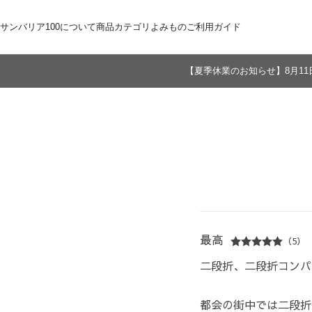
サンバリア100について
商品カテゴリ
よみもの
ご利用ガイド
【夏季休業のお知らせ】8月11
サンバリア100について
全商品
ご注文方法
お届けについて
ストーリー
折りたたみ日傘
お支払いについて
サンバリア100の完全遮光
交換・返品
修理・保証
長傘
ものづくり
ギフト用
修理
2段折
Sサイズ
3段折
Mサイズ
Lサイズ
LLサイズ
最高
（5）
二段折、二段折コンパ
都会の街中では二段折