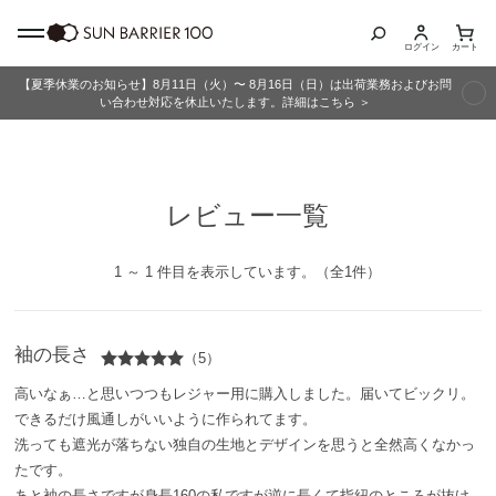
ログイン
カート
【夏季休業のお知らせ】8月11日（火）〜 8月16日（日）は出荷業務およびお問
商品カテゴリ
い合わせ対応を休止いたします。詳細はこちら ＞
全商品
レビュー一覧
折りたたみ日傘
長傘
1 ～ 1 件目を表示しています。（全1件）
グッズ
袖の長さ
（5）
メンズ
高いなぁ…と思いつつもレジャー用に購入しました。届いてビックリ。
できるだけ風通しがいいように作られてます。
キッズ
洗っても遮光が落ちない独自の生地とデザインを思うと全然高くなかっ
たです。
あと袖の長さですが身長160の私ですが逆に長くて指紐のところが抜け