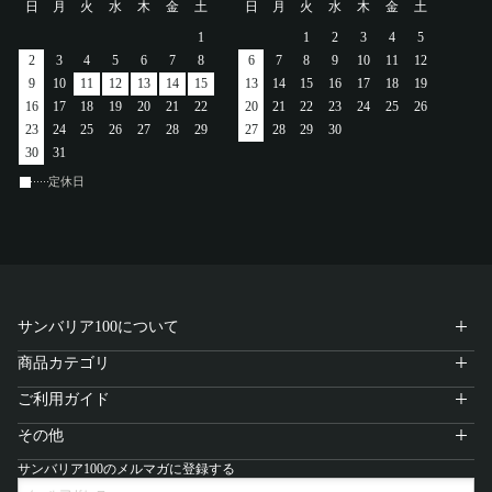
日
月
火
水
木
金
土
日
月
火
水
木
金
土
アカウント
1
1
2
3
4
5
2
3
4
5
6
7
8
6
7
8
9
10
11
12
ログイン / 新規登録
9
10
11
12
13
14
15
13
14
15
16
17
18
19
16
17
18
19
20
21
22
20
21
22
23
24
25
26
23
24
25
26
27
28
29
27
28
29
30
30
31
定休日
特定商取引法に基づく表示
会社概要
プライバシーポリシー
サイトポリシー
サンバリア100について
商品カテゴリ
ご利用ガイド
その他
サンバリア100のメルマガに登録する