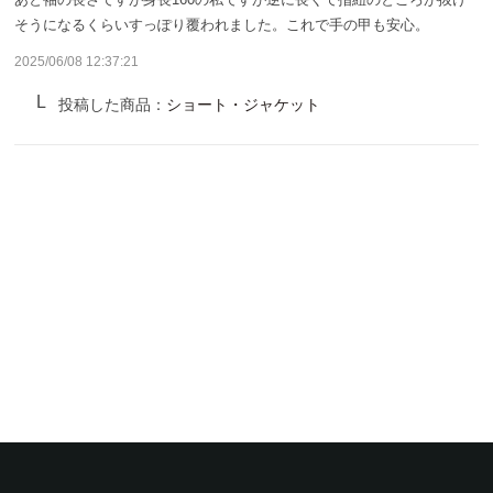
サンバリア100について
そうになるくらいすっぽり覆われました。これで手の甲も安心。
2025/06/08 12:37:21
サンバリア100について
投稿した商品：
ショート・ジャケット
ストーリー
サンバリア100の完全遮光
ものづくり
修理プログラム
よみもの
商品の違い
お客様の声