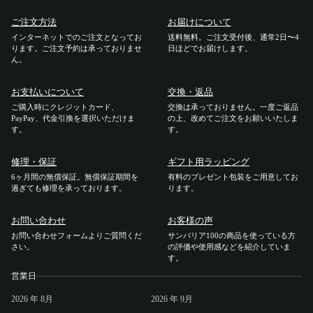
ご注文方法
お届けについて
ご利用ガイド
インターネットでのご注文となってお
送料無料。ご注文受付後、通常2日〜4
ります。ご注文予約は承っておりませ
日ほどでお届けします。
ん。
ご注文方法
お支払いについて
交換・返品
お届けについて
ご購入時にクレジットカード、
交換は承っておりません。一度ご返品
PayPay、代金引換を選択いただけま
の上、改めてご注文をお願いいたしま
す。
す。
お支払いについて
修理・保証
ギフト用ラッピング
交換・返品
6ヶ月間の無償保証。無償保証期間を
有料のプレゼント包装をご用意してお
過ぎても修理を承っております。
ります。
修理 ・保証
お問い合わせ
お客様の声
お問い合わせフォームよりご質問くだ
サンバリア100の商品を使っている方
ギフト用ラッピング
さい。
の評価や使用感などを紹介していま
す。
営業日
よくあるご質問・お問い合わせ
2026
年 8月
2026
年 9月