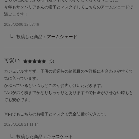
サンバリア100について
今年もサンバリアさんの帽子とマスクそしてこちらのアームシェードで
過ごします！
サンバリア100について
2025/02/06 12:57:46
ストーリー
投稿した商品：
アームシェード
サンバリア100の完全遮光
可愛い
（5）
ものづくり
カジュアルすぎず、子供の送迎時の綺麗目のお洋服にも合わせやすくて
気に入っています。
修理プログラム
かぶっているといつもどこのかお声かけいただきます。
ツバが広く横までかなりしっかりとありますので日傘がさせない時もと
ても安心です。
よみもの
車内でもこちらのお帽子とマスクで完全防備ができます。
商品の違い
2025/01/18 21:11:14
お客様の声
投稿した商品：
キャスケット