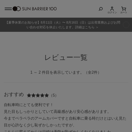
ログイン
カート
【夏季休業のお知らせ】8月11日（火）〜 8月16日（日）は出荷業務およびお問
商品カテゴリ
い合わせ対応を休止いたします。詳細はこちら ＞
全商品
レビュー一覧
折りたたみ日傘
長傘
1 ～ 2 件目を表示しています。（全2件）
グッズ
おすすめ
（5）
メンズ
自転車時にとても便利です！
見た目もしっかりとしていて高級感があり安心感があります。
キッズ
今までペラペラのアームカバーですと自転車に乗る時だけとはいえ見た
目が心許なく少し恥ずかしかったですが、
こちらに変えてからは日焼け予防が恥ずかしくなくなりました。