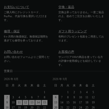
アカウント
お支払いについて
交換・返品
ご購入時にクレジットカード、
交換は承っておりません。一度ご返品
PayPay、代金引換を選択いただけま
の上、改めてご注文をお願いいたしま
ログイン / 新規登録
す。
す。
修理・保証
ギフト用ラッピング
6ヶ月間の無償保証。無償保証期間を
有料のプレゼント包装をご用意してお
過ぎても修理を承っております。
ります。
特定商取引法に基づく表示
会社概要
お問い合わせ
プライバシーポリシー
お客様の声
サイトポリシー
お問い合わせフォームよりご質問くだ
サンバリア100の商品を使っている方
さい。
の評価や使用感などを紹介していま
す。
営業日
2026
年 8月
2026
年 9月
日
月
火
水
木
金
土
日
月
火
水
木
金
土
1
1
2
3
4
5
2
3
4
5
6
7
8
6
7
8
9
10
11
12
9
10
11
12
13
14
15
13
14
15
16
17
18
19
16
17
18
19
20
21
22
20
21
22
23
24
25
26