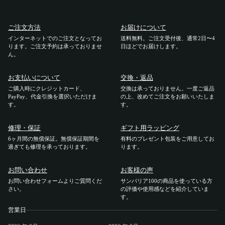
ご利用ガイド
ご注文方法
お届けについて
インターネットでのご注文となってお
送料無料。ご注文受付後、通常2日〜4
ります。ご注文予約は承っておりませ
ご注文方法
日ほどでお届けします。
ん。
お届けについて
お支払いについて
交換・返品
ご購入時にクレジットカード、
交換は承っておりません。一度ご返品
PayPay、代金引換を選択いただけま
の上、改めてご注文をお願いいたしま
お支払いについて
す。
す。
交換・返品
修理・保証
ギフト用ラッピング
6ヶ月間の無償保証。無償保証期間を
有料のプレゼント包装をご用意してお
過ぎても修理を承っております。
ります。
修理 ・保証
お問い合わせ
お客様の声
ギフト用ラッピング
お問い合わせフォームよりご質問くだ
サンバリア100の商品を使っている方
さい。
の評価や使用感などを紹介していま
す。
よくあるご質問・お問い合わせ
営業日