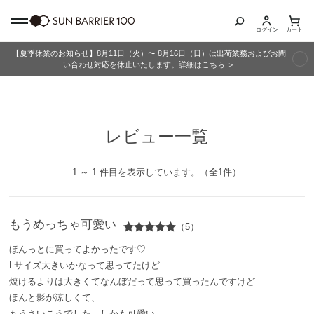
ログイン
カート
【夏季休業のお知らせ】8月11日（火）〜 8月16日（日）は出荷業務およびお問
商品カテゴリ
い合わせ対応を休止いたします。詳細はこちら ＞
全商品
レビュー一覧
折りたたみ日傘
長傘
1 ～ 1 件目を表示しています。（全1件）
グッズ
もうめっちゃ可愛い
（5）
メンズ
ほんっとに買ってよかったです♡
Lサイズ大きいかなって思ってたけど
キッズ
焼けるよりは大きくてなんぼだって思って買ったんですけど
ほんと影が涼しくて、
もうさいこうでした。しかも可愛い。