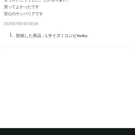
サンバリア100について
買ってよかったです
安心のサンバリアです
サンバリア100について
2025/07/09 00:58:08
ストーリー
投稿した商品：
Lサイズ / コンビmoku
サンバリア100の完全遮光
ものづくり
修理プログラム
よみもの
商品の違い
お客様の声