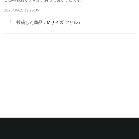
サンバリア100について
2026/04/15 19:25:05
サンバリア100について
投稿した商品：
Mサイズ フリル /
ストーリー
サンバリア100の完全遮光
ものづくり
修理プログラム
よみもの
商品の違い
お客様の声