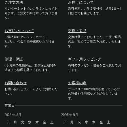
ご注文方法
お届けについて
インターネットでのご注文となってお
送料無料。ご注文受付後、通常2日〜4
ご利用ガイド
ります。ご注文予約は承っておりませ
日ほどでお届けします。
ん。
ご注文方法
お支払いについて
交換・返品
ご購入時にクレジットカード、
交換は承っておりません。一度ご返品
お届けについて
PayPay、代金引換を選択いただけま
の上、改めてご注文をお願いいたしま
す。
す。
お支払いについて
修理・保証
ギフト用ラッピング
6ヶ月間の無償保証。無償保証期間を
有料のプレゼント包装をご用意してお
過ぎても修理を承っております。
ります。
交換・返品
お問い合わせ
お客様の声
修理 ・保証
お問い合わせフォームよりご質問くだ
サンバリア100の商品を使っている方
さい。
の評価や使用感などを紹介していま
す。
ギフト用ラッピング
営業日
2026
よくあるご質問・お問い合わせ
年 8月
2026
年 9月
日
月
火
水
木
金
土
日
月
火
水
木
金
土