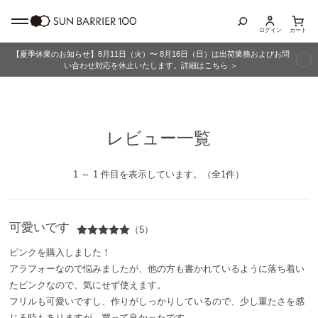
ログイン
カート
【夏季休業のお知らせ】8月11日（火）〜 8月16日（日）は出荷業務およびお問
商品カテゴリ
い合わせ対応を休止いたします。詳細はこちら ＞
全商品
レビュー一覧
折りたたみ日傘
長傘
1 ～ 1 件目を表示しています。（全1件）
グッズ
可愛いです
（5）
メンズ
ピンクを購入しました！
アラフォーなので悩みましたが、他の方も書かれているように落ち着い
キッズ
たピンクなので、気にせず使えます。
フリルも可愛いですし、作りがしっかりしているので、少し重たさを感
じる時もありますが、買って良かったです。