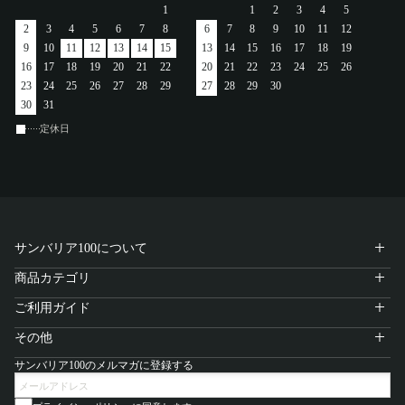
1
1
2
3
4
5
アカウント
2
3
4
5
6
7
8
6
7
8
9
10
11
12
9
10
11
12
13
14
15
13
14
15
16
17
18
19
ログイン / 新規登録
16
17
18
19
20
21
22
20
21
22
23
24
25
26
23
24
25
26
27
28
29
27
28
29
30
30
31
定休日
特定商取引法に基づく表示
会社概要
プライバシーポリシー
サイトポリシー
サンバリア100について
商品カテゴリ
ご利用ガイド
その他
サンバリア100のメルマガに登録する