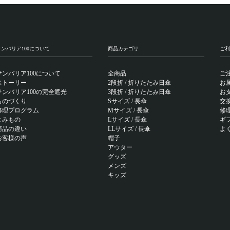
サンバリア100について
商品カテゴリ
ご利
サンバリア100について
全商品
ご
ストーリー
2段折 / 折りたたみ日傘
お
サンバリア100の完全遮光
3段折 / 折りたたみ日傘
お
ものづくり
Sサイズ / 長傘
交
修理プログラム
Mサイズ / 長傘
修
よみもの
Lサイズ / 長傘
ギ
商品の違い
LLサイズ / 長傘
よ
お客様の声
帽子
アウター
グッズ
メンズ
キッズ