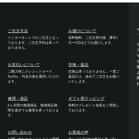
ご注文方法
お届けについて
インターネットでのご注文となっ
送料無料。ご注文受付後、通常2
ております。ご注文予約は承って
日〜4日ほどでお届けします。
おりません。
お支払いについて
交換・返品
ご購入時にクレジットカード、
交換は承っておりません。一度ご
PayPay、代金引換を選択いただけ
返品の上、改めてご注文をお願い
ます。
いたします。
修理・保証
ギフト用ラッピング
6ヶ月間の無償保証。無償保証期
有料のプレゼント包装をご用意し
間を過ぎても修理を承っておりま
ております。
す。
お問い合わせ
お客様の声