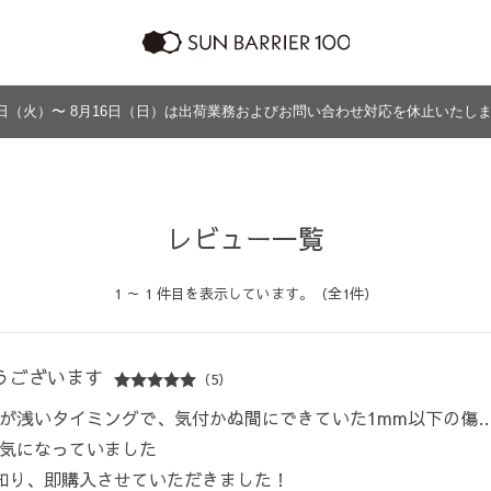
日（火）〜 8月16日（日）は出荷業務およびお問い合わせ対応を休止いたし
ラッピング
プログラム
よくあるご質問・お問い合わせ
商品の違い
グッズ
メンズ
帽子
アウター
グッズ
レビュー一覧
1 ～ 1 件目を表示しています。（全1件）
うございます
（5）
が浅いタイミングで、気付かぬ間にできていた1mm以下の傷
気になっていました
知り、即購入させていただきました！