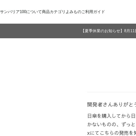
サンバリア100について
商品カテゴリ
よみもの
ご利用ガイド
【夏季休業のお知らせ】8月11
サンバリア100について
全商品
ご注文方法
お届けについて
ストーリー
折りたたみ日傘
お支払いについて
サンバリア100の完全遮光
交換・返品
修理・保証
長傘
ものづくり
ギフト用
修理
2段折
Sサイズ
3段折
Mサイズ
Lサイズ
LLサイズ
開発者さんありがと
日傘を購入してから日
かないものの、ずっと
xにてこちらの発売を