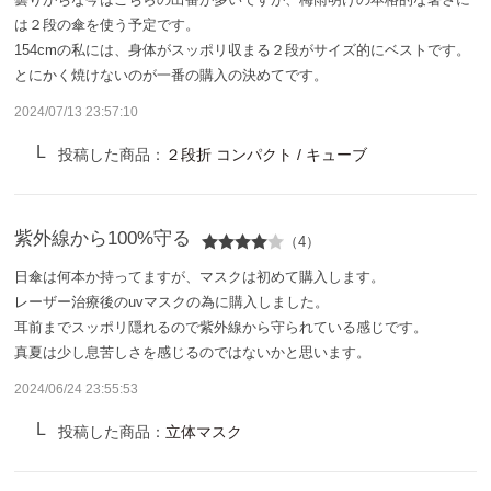
サンバリア100について
は２段の傘を使う予定です。
154cmの私には、身体がスッポリ収まる２段がサイズ的にベストです。
サンバリア100について
とにかく焼けないのが一番の購入の決めてです。
2024/07/13 23:57:10
ストーリー
投稿した商品：
２段折 コンパクト / キューブ
サンバリア100の完全遮光
紫外線から100%守る
ものづくり
（4）
日傘は何本か持ってますが、マスクは初めて購入します。
修理プログラム
レーザー治療後のuvマスクの為に購入しました。
耳前までスッポリ隠れるので紫外線から守られている感じです。
真夏は少し息苦しさを感じるのではないかと思います。
よみもの
2024/06/24 23:55:53
商品の違い
投稿した商品：
立体マスク
お客様の声