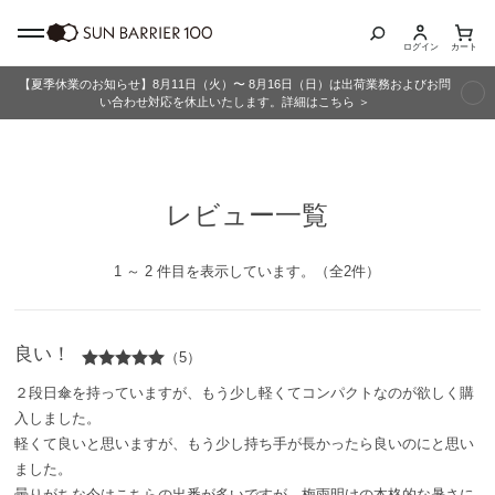
ログイン
カート
【夏季休業のお知らせ】8月11日（火）〜 8月16日（日）は出荷業務およびお問
商品カテゴリ
い合わせ対応を休止いたします。詳細はこちら ＞
全商品
レビュー一覧
折りたたみ日傘
長傘
1 ～ 2 件目を表示しています。（全2件）
グッズ
良い！
（5）
メンズ
２段日傘を持っていますが、もう少し軽くてコンパクトなのが欲しく購
入しました。
キッズ
軽くて良いと思いますが、もう少し持ち手が長かったら良いのにと思い
ました。
曇りがちな今はこちらの出番が多いですが、梅雨明けの本格的な暑さに