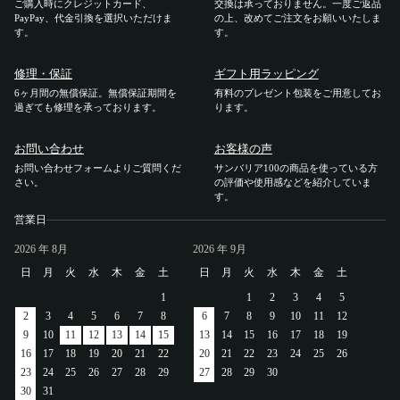
ご購入時にクレジットカード、
交換は承っておりません。一度ご返品
アカウント
PayPay、代金引換を選択いただけま
の上、改めてご注文をお願いいたしま
す。
す。
ログイン / 新規登録
修理・保証
ギフト用ラッピング
6ヶ月間の無償保証。無償保証期間を
有料のプレゼント包装をご用意してお
過ぎても修理を承っております。
ります。
お問い合わせ
お客様の声
特定商取引法に基づく表示
お問い合わせフォームよりご質問くだ
サンバリア100の商品を使っている方
会社概要
さい。
の評価や使用感などを紹介していま
プライバシーポリシー
す。
サイトポリシー
営業日
2026
年 8月
2026
年 9月
日
月
火
水
木
金
土
日
月
火
水
木
金
土
1
1
2
3
4
5
2
3
4
5
6
7
8
6
7
8
9
10
11
12
9
10
11
12
13
14
15
13
14
15
16
17
18
19
16
17
18
19
20
21
22
20
21
22
23
24
25
26
23
24
25
26
27
28
29
27
28
29
30
30
31