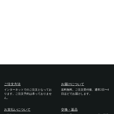
ご利用ガイド
ご注文方法
お届けについて
お支払いについて
交換・返品
修理 ・保証
ご注文方法
お届けについて
インターネットでのご注文となってお
ギフト用ラッピング
送料無料。ご注文受付後、通常2日〜4
ります。ご注文予約は承っておりませ
日ほどでお届けします。
ん。
よくあるご質問・お問い合わせ
お支払いについて
交換・返品