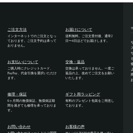
ご注文方法
お届けについて
インターネットでのご注文となっ
送料無料。ご注文受付後、通常2
ております。ご注文予約は承って
日〜4日ほどでお届けします。
おりません。
お支払いについて
交換・返品
ご購入時にクレジットカード、
交換は承っておりません。一度ご
PayPay、代金引換を選択いただけ
返品の上、改めてご注文をお願い
ます。
いたします。
修理・保証
ギフト用ラッピング
6ヶ月間の無償保証。無償保証期
有料のプレゼント包装をご用意し
間を過ぎても修理を承っておりま
ております。
す。
お問い合わせ
お客様の声