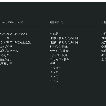
サンバリア100について
商品カテゴリ
ご利
サンバリア100について
全商品
ご
ストーリー
2段折 / 折りたたみ日傘
お
サンバリア100の完全遮光
3段折 / 折りたたみ日傘
お
ものづくり
Sサイズ / 長傘
交
修理プログラム
Mサイズ / 長傘
修
よみもの
Lサイズ / 長傘
ギ
商品の違い
LLサイズ / 長傘
よ
お客様の声
帽子
アウター
グッズ
メンズ
キッズ