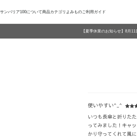
サンバリア100について
商品カテゴリ
よみもの
ご利用ガイド
【夏季休業のお知らせ】8月11
サンバリア100について
全商品
ご注文方法
お届けについて
ストーリー
折りたたみ日傘
お支払いについて
サンバリア100の完全遮光
交換・返品
修理・保証
長傘
ものづくり
ギフト用
修理
2段折
Sサイズ
3段折
Mサイズ
Lサイズ
LLサイズ
使いやすい^_^
いつも長傘と折りたた
ってみました！キャッ
かり守ってくれて風に