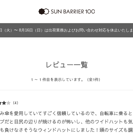
日（火）〜 8月16日（日）は出荷業務およびお問い合わせ対応を休止いたし
ラッピング
プログラム
よくあるご質問・お問い合わせ
商品の違い
グッズ
メンズ
帽子
アウター
グッズ
レビュー一覧
1 ～ 1 件目を表示しています。（全1件）
（4）
み傘を愛用していてすごく信頼しているので、自転車に乗ると
プだと目尻の辺りが焼けるのが怖いし、他のワイドハットも気
も負けなさそうなウィンドハットにしました！頭のサイズも調