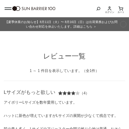
ログイン
カート
【夏季休業のお知らせ】8月11日（火）〜 8月16日（日）は出荷業務およびお問
商品カテゴリ
い合わせ対応を休止いたします。詳細はこちら ＞
全商品
レビュー一覧
折りたたみ日傘
長傘
1 ～ 1 件目を表示しています。（全1件）
グッズ
Lサイズがもっと欲しい
（4）
メンズ
アイボリーLサイズを数年愛用しています。
キッズ
ハットに新色が増えていますがLサイズの展開が少なくて残念です。
髪の量も多く、Lサイズのアジャスター全開で被り心地は普通。おそら