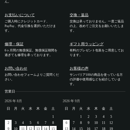
ん。
アカウント
お支払いについて
交換・返品
ログイン / 新規登録
ご購入時にクレジットカード、
交換は承っておりません。一度ご返品
PayPay、代金引換を選択いただけま
の上、改めてご注文をお願いいたしま
す。
す。
修理・保証
ギフト用ラッピング
特定商取引法に基づく表示
6ヶ月間の無償保証。無償保証期間を
有料のプレゼント包装をご用意してお
過ぎても修理を承っております。
会社概要
ります。
プライバシーポリシー
サイトポリシー
お問い合わせ
お客様の声
お問い合わせフォームよりご質問くだ
サンバリア100の商品を使っている方
さい。
の評価や使用感などを紹介していま
す。
営業日
2026
年 8月
2026
年 9月
日
月
火
水
木
金
土
日
月
火
水
木
金
土
1
1
2
3
4
5
2
3
4
5
6
7
8
6
7
8
9
10
11
12
9
10
11
12
13
14
15
13
14
15
16
17
18
19