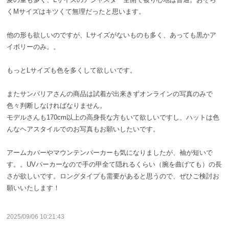
サンバリア100について
くMサイズはキツくて無理だったと思います。
サンバリア100について
他の形も欲しいのですが、Lサイズがないものも多く、あっても黒かア
イボリーのみ。。
ストーリー
もっとLサイズも色を多くして欲しいです。
サンバリア100の完全遮光
またサンバリアさんの商品は試着が出来きずオンラインの写真のみで
色々判断しなければなりません。
ものづくり
モデルさんも170cm以上の高身長な方もいて欲しいですし、ハットは色
んなヘアスタイルでのお写真もお願いしたいです。
修理プログラム
アームカバーやマウンテンパーカーも気になりましたが、袖が短いで
す。。UVパーカーなので手の甲全て隠れるくらい（腕を曲げても）の長
よみもの
さが欲しいです。ロングタイプも需要があると思うので、ぜひご検討お
願いいたします！
商品の違い
2025/09/06 10:21:43
お客様の声