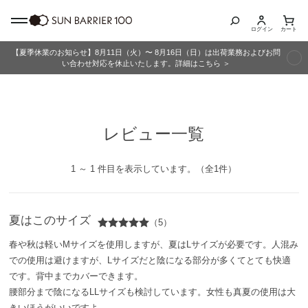
ログイン
カート
【夏季休業のお知らせ】8月11日（火）〜 8月16日（日）は出荷業務およびお問
商品カテゴリ
い合わせ対応を休止いたします。詳細はこちら ＞
全商品
レビュー一覧
折りたたみ日傘
長傘
1 ～ 1 件目を表示しています。（全1件）
グッズ
夏はこのサイズ
（5）
メンズ
春や秋は軽いMサイズを使用しますが、夏はLサイズが必要です。人混み
での使用は避けますが、Lサイズだと陰になる部分が多くてとても快適
キッズ
です。背中までカバーできます。
腰部分まで陰になるLLサイズも検討しています。女性も真夏の使用は大
きいほうがいいですよ。