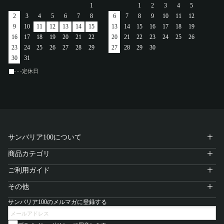
1
1
2
3
4
5
アカウント
2
3
4
5
6
7
8
6
7
8
9
10
11
12
9
10
11
12
13
14
15
13
14
15
16
17
18
19
ログイン / 新規登録
16
17
18
19
20
21
22
20
21
22
23
24
25
26
23
24
25
26
27
28
29
27
28
29
30
30
31
定休日
特定商取引法に基づく表示
会社概要
プライバシーポリシー
サイトポリシー
サンバリア100について
商品カテゴリ
ご利用ガイド
その他
サンバリア100のメルマガに登録する