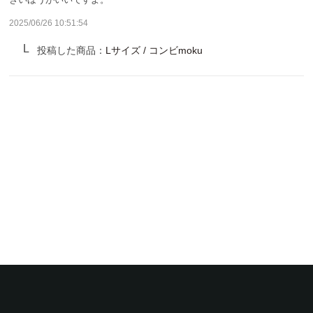
サンバリア100について
2025/06/26 10:51:54
サンバリア100について
投稿した商品：
Lサイズ / コンビmoku
ストーリー
サンバリア100の完全遮光
ものづくり
修理プログラム
よみもの
商品の違い
お客様の声