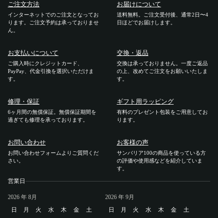
ご注文方法
お届けについて
インターネットでのご注文となってお
送料無料。ご注文受付後、通常2日〜4
ご利用ガイド
ります。ご注文予約は承っておりませ
日ほどでお届けします。
ん。
ご注文方法
お支払いについて
交換・返品
ご購入時にクレジットカード、
交換は承っておりません。一度ご返品
お届けについて
PayPay、代金引換を選択いただけま
の上、改めてご注文をお願いいたしま
す。
す。
お支払いについて
修理・保証
ギフト用ラッピング
6ヶ月間の無償保証。無償保証期間を
有料のプレゼント包装をご用意してお
過ぎても修理を承っております。
ります。
交換・返品
お問い合わせ
お客様の声
修理 ・保証
お問い合わせフォームよりご質問くだ
サンバリア100の商品を使っている方
さい。
の評価や使用感などを紹介していま
す。
ギフト用ラッピング
営業日
2026
よくあるご質問・お問い合わせ
年 8月
2026
年 9月
日
月
火
水
木
金
土
日
月
火
水
木
金
土