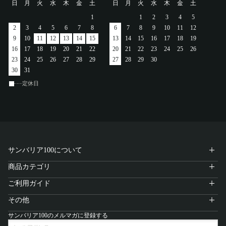
日
月
火
水
木
金
土
日
月
火
水
木
金
土
アカウント
1
1
2
3
4
5
2
3
4
5
6
7
8
6
7
8
9
10
11
12
ログイン / 新規登録
9
10
11
12
13
14
15
13
14
15
16
17
18
19
16
17
18
19
20
21
22
20
21
22
23
24
25
26
23
24
25
26
27
28
29
27
28
29
30
30
31
定休日
特定商取引法に基づく表示
会社概要
プライバシーポリシー
サイトポリシー
サンバリア100について
商品カテゴリ
ご利用ガイド
その他
サンバリア100のメルマガに登録する