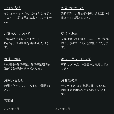
ご注文方法
お届けについて
ご利用ガイド
インターネットでのご注文となってお
送料無料。ご注文受付後、通常2日〜4
ります。ご注文予約は承っておりませ
日ほどでお届けします。
ん。
ご注文方法
お支払いについて
交換・返品
お届けについて
ご購入時にクレジットカード、
交換は承っておりません。一度ご返品
PayPay、代金引換を選択いただけま
の上、改めてご注文をお願いいたしま
す。
す。
お支払いについて
修理・保証
ギフト用ラッピング
交換・返品
6ヶ月間の無償保証。無償保証期間を
有料のプレゼント包装をご用意してお
過ぎても修理を承っております。
ります。
修理 ・保証
お問い合わせ
お客様の声
お問い合わせフォームよりご質問くだ
サンバリア100の商品を使っている方
ギフト用ラッピング
さい。
の評価や使用感などを紹介していま
す。
営業日
よくあるご質問・お問い合わせ
2026
年 8月
2026
年 9月