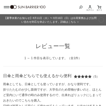
ログイン
カート
【夏季休業のお知らせ】8月11日（火）〜 8月16日（日）は出荷業務およびお問
商品カテゴリ
い合わせ対応を休止いたします。詳細はこちら ＞
全商品
レビュー一覧
折りたたみ日傘
長傘
1 ～ 1 件目を表示しています。（全1件）
グッズ
日傘と雨傘どちらでも使えるから便利
（5）
メンズ
雨傘としても、日傘としても使っていますが、かなり便利です。
折りたたむのが少し面倒ですが、大学生のため荷物が多いのと、ほとん
キッズ
ど室内にいて通学の時のみ使用するので、出来ればリュックにしまって
おきたいのでこちらを購入。
日焼け対策として安心して使わせてもらっています。お出かけするとき