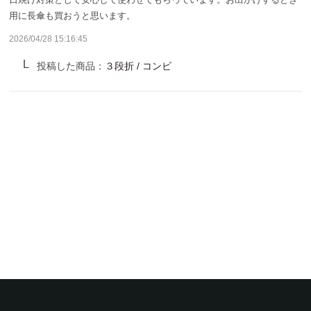
サンバリア100について
用に長傘も買おうと思います。
2026/04/28 15:16:45
サンバリア100について
投稿した商品：
３段折 / コンビ
ストーリー
サンバリア100の完全遮光
ものづくり
修理プログラム
よみもの
商品の違い
お客様の声