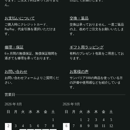
ります。ご注文予約は承っておりませ
日ほどでお届けします。
ん。
ご利用ガイド
お支払いについて
交換・返品
ご購入時にクレジットカード、
交換は承っておりません。一度ご返品
ご注文方法
PayPay、代金引換を選択いただけま
の上、改めてご注文をお願いいたしま
す。
す。
お届けについて
修理・保証
ギフト用ラッピング
6ヶ月間の無償保証。無償保証期間を
有料のプレゼント包装をご用意してお
お支払いについて
過ぎても修理を承っております。
ります。
お問い合わせ
お客様の声
交換・返品
お問い合わせフォームよりご質問くだ
サンバリア100の商品を使っている方
さい。
の評価や使用感などを紹介していま
修理 ・保証
す。
営業日
ギフト用ラッピング
2026
年 8月
2026
年 9月
日
月
火
水
木
金
土
日
月
火
水
木
金
土
よくあるご質問・お問い合わせ
1
1
2
3
4
5
2
3
4
5
6
7
8
6
7
8
9
10
11
12