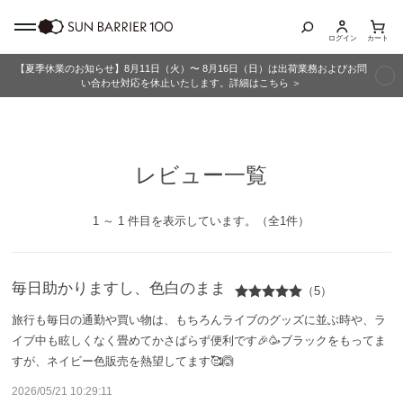
ログイン
カート
【夏季休業のお知らせ】8月11日（火）〜 8月16日（日）は出荷業務およびお問
商品カテゴリ
い合わせ対応を休止いたします。詳細はこちら ＞
全商品
レビュー一覧
折りたたみ日傘
長傘
1 ～ 1 件目を表示しています。（全1件）
グッズ
毎日助かりますし、色白のまま
（5）
メンズ
旅行も毎日の通勤や買い物は、もちろんライブのグッズに並ぶ時や、ラ
イブ中も眩しくなく畳めてかさばらず便利です🎉🥳ブラックをもってま
キッズ
すが、ネイビー色販売を熱望してます🥰🙆
2026/05/21 10:29:11