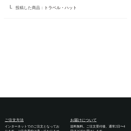
サンバリア100について
投稿した商品：
トラベル・ハット
サンバリア100について
ストーリー
サンバリア100の完全遮光
ものづくり
修理プログラム
よみもの
商品の違い
ご注文方法
お届けについて
お客様の声
インターネットでのご注文となってお
送料無料。ご注文受付後、通常2日〜4