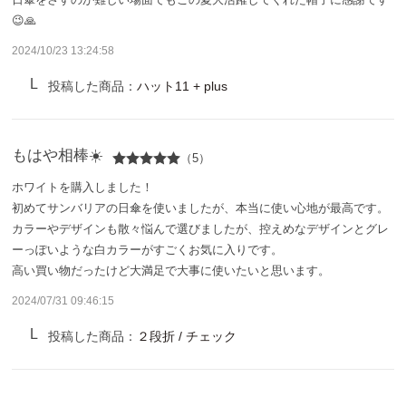
サンバリア100について
😉🙏
2024/10/23 13:24:58
サンバリア100について
投稿した商品：
ハット11 + plus
ストーリー
サンバリア100の完全遮光
もはや相棒☀️
（5）
ホワイトを購入しました！
ものづくり
初めてサンバリアの日傘を使いましたが、本当に使い心地が最高です。
カラーやデザインも散々悩んで選びましたが、控えめなデザインとグレ
修理プログラム
ーっぽいような白カラーがすごくお気に入りです。
高い買い物だったけど大満足で大事に使いたいと思います。
よみもの
2024/07/31 09:46:15
投稿した商品：
２段折 / チェック
商品の違い
お客様の声