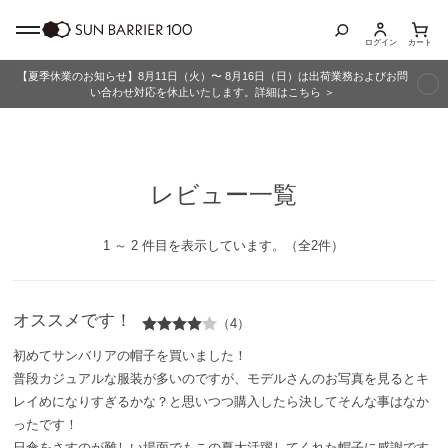
ログイン
カート
【夏季休業のお知らせ】8月11日（火）〜 8月16日（日）は出荷業務およびお問
商品カテゴリ
い合わせ対応を休止いたします。詳細はこちら ＞
全商品
レビュー一覧
折りたたみ日傘
長傘
1 ～ 2 件目を表示しています。（全2件）
グッズ
オススメです！
（4）
メンズ
初めてサンバリアの帽子を買いました！
普段カジュアルな服装が多いのですが、モデルさんのお写真を見るとキ
キッズ
レイめになりすぎるかな？と思いつつ購入したら決してそんな事はなか
ったです！
日傘をさすのが難しい場面でもこの夏大活躍してくれた帽子に感謝です