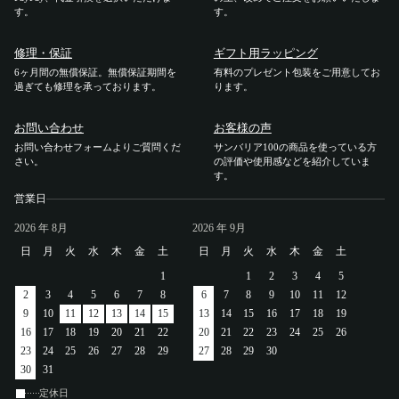
す。
アカウント
す。
修理・保証
ギフト用ラッピング
ログイン / 新規登録
6ヶ月間の無償保証。無償保証期間を
有料のプレゼント包装をご用意してお
過ぎても修理を承っております。
ります。
お問い合わせ
お客様の声
お問い合わせフォームよりご質問くだ
サンバリア100の商品を使っている方
特定商取引法に基づく表示
さい。
の評価や使用感などを紹介していま
会社概要
す。
プライバシーポリシー
営業日
サイトポリシー
2026
年 8月
2026
年 9月
日
月
火
水
木
金
土
日
月
火
水
木
金
土
1
1
2
3
4
5
2
3
4
5
6
7
8
6
7
8
9
10
11
12
9
10
11
12
13
14
15
13
14
15
16
17
18
19
16
17
18
19
20
21
22
20
21
22
23
24
25
26
23
24
25
26
27
28
29
27
28
29
30
30
31
定休日