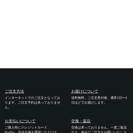
ご利用ガイド
ご注文方法
お届けについて
お支払いについて
交換・返品
修理 ・保証
ご注文方法
お届けについて
インターネットでのご注文となってお
送料無料。ご注文受付後、通常2日〜4
ります。ご注文予約は承っておりませ
日ほどでお届けします。
ギフト用ラッピング
ん。
よくあるご質問・お問い合わせ
お支払いについて
交換・返品
ご購入時にクレジットカード、
交換は承っておりません。一度ご返品
PayPay、代金引換を選択いただけま
の上、改めてご注文をお願いいたしま