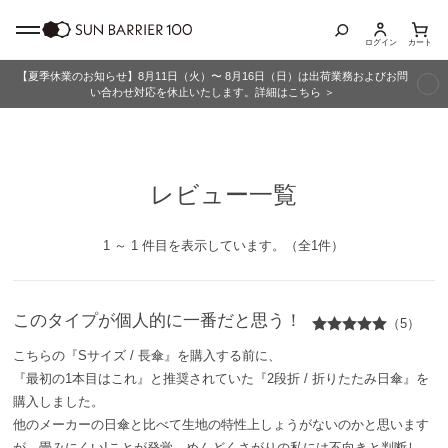
ログイン
カート
【夏季休業のお知らせ】8月11日（火）〜 8月16日（日）は出荷業務およびお問
商品カテゴリ
い合わせ対応を休止いたします。詳細はこちら ＞
全商品
レビュー一覧
折りたたみ日傘
長傘
1 ～ 1 件目を表示しています。（全1件）
グッズ
このタイプが個人的に一番だと思う！
（5）
メンズ
こちらの『Sサイズ / 長傘』を購入する前に、
『最初の1本目はこれ』と推奨されていた『2段折 / 折りたたみ日傘』を
キッズ
購入しました。
他のメーカーの日傘と比べて生地の特性上しょうがないのかと思います
が、畳みにくい!ことが発覚。めんどくさがりの私には不向きと判断し、