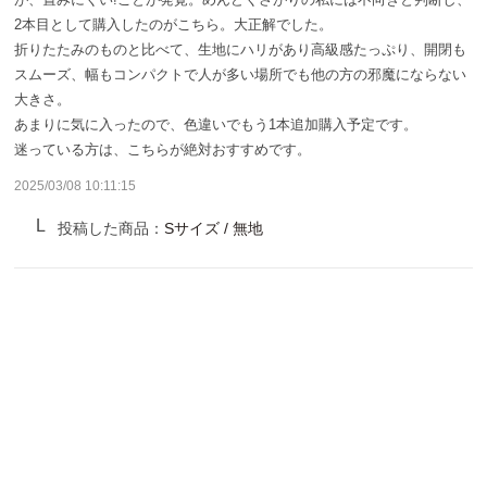
サンバリア100について
2本目として購入したのがこちら。大正解でした。
折りたたみのものと比べて、生地にハリがあり高級感たっぷり、開閉も
サンバリア100について
スムーズ、幅もコンパクトで人が多い場所でも他の方の邪魔にならない
大きさ。
あまりに気に入ったので、色違いでもう1本追加購入予定です。
ストーリー
迷っている方は、こちらが絶対おすすめです。
サンバリア100の完全遮光
2025/03/08 10:11:15
投稿した商品：
Sサイズ / 無地
ものづくり
修理プログラム
よみもの
商品の違い
お客様の声