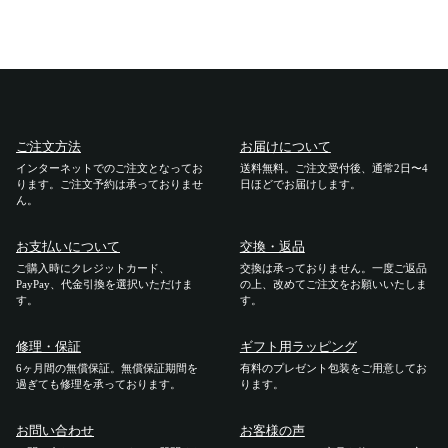
ご利用ガイド
ご注文方法
お届けについて
ご注文方法
お届けについて
インターネットでのご注文となってお
送料無料。ご注文受付後、通常2日〜4
ります。ご注文予約は承っておりませ
日ほどでお届けします。
お支払いについて
ん。
お支払いについて
交換・返品
交換・返品
ご購入時にクレジットカード、
交換は承っておりません。一度ご返品
PayPay、代金引換を選択いただけま
の上、改めてご注文をお願いいたしま
す。
修理 ・保証
す。
修理・保証
ギフト用ラッピング
ギフト用ラッピング
6ヶ月間の無償保証。無償保証期間を
有料のプレゼント包装をご用意してお
過ぎても修理を承っております。
ります。
よくあるご質問・お問い合わせ
お問い合わせ
お客様の声