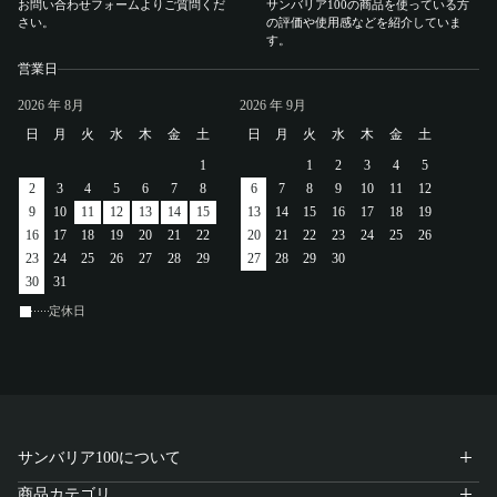
お問い合わせフォームよりご質問くだ
サンバリア100の商品を使っている方
アカウント
さい。
の評価や使用感などを紹介していま
す。
営業日
ログイン / 新規登録
2026
年 8月
2026
年 9月
日
月
火
水
木
金
土
日
月
火
水
木
金
土
1
1
2
3
4
5
特定商取引法に基づく表示
2
3
4
5
6
7
8
6
7
8
9
10
11
12
会社概要
9
10
11
12
13
14
15
13
14
15
16
17
18
19
プライバシーポリシー
16
17
18
19
20
21
22
20
21
22
23
24
25
26
23
24
25
26
27
28
29
27
28
29
30
サイトポリシー
30
31
定休日
サンバリア100について
商品カテゴリ