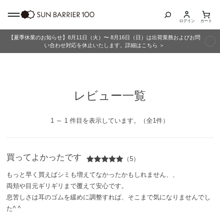
ログイン
カート
【夏季休業のお知らせ】8月11日（火）〜 8月16日（日）は出荷業務およびお問
商品カテゴリ
い合わせ対応を休止いたします。詳細はこちら ＞
全商品
レビュー一覧
折りたたみ日傘
長傘
1 ～ 1 件目を表示しています。（全1件）
グッズ
買ってよかったです
（5）
メンズ
もっと早く買えばシミも増えてなかったかもしれません、、
両頬や目元ギリギリまで覆えて安心です。
キッズ
息苦しさは耳のゴムを緩めに調整すれば、そこまで気になりませんでし
た^ ^