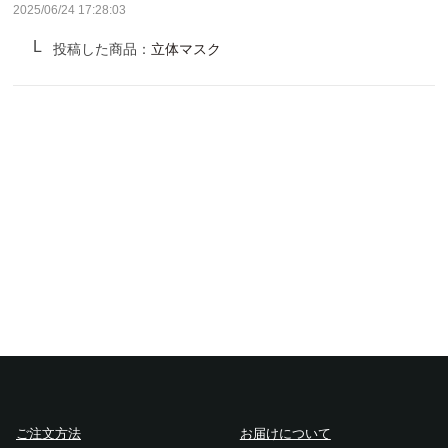
サンバリア100について
2025/06/24 17:28:03
投稿した商品：
立体マスク
サンバリア100について
ストーリー
サンバリア100の完全遮光
ものづくり
修理プログラム
よみもの
商品の違い
お客様の声
ご注文方法
お届けについて