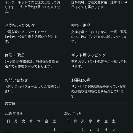
インターネットでのご注文となってお
送料無料。ご注文受付後、通常2日〜4
ります。ご注文予約は承っておりませ
日ほどでお届けします。
ご利用ガイド
ん。
お支払いについて
交換・返品
ご注文方法
ご購入時にクレジットカード、
交換は承っておりません。一度ご返品
PayPay、代金引換を選択いただけま
の上、改めてご注文をお願いいたしま
す。
す。
お届けについて
修理・保証
ギフト用ラッピング
お支払いについて
6ヶ月間の無償保証。無償保証期間を
有料のプレゼント包装をご用意してお
過ぎても修理を承っております。
ります。
交換・返品
お問い合わせ
お客様の声
お問い合わせフォームよりご質問くだ
サンバリア100の商品を使っている方
修理 ・保証
さい。
の評価や使用感などを紹介していま
す。
営業日
ギフト用ラッピング
2026
年 8月
2026
年 9月
よくあるご質問・お問い合わせ
日
月
火
水
木
金
土
日
月
火
水
木
金
土
1
1
2
3
4
5