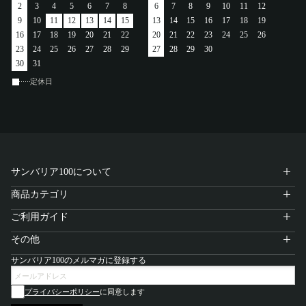
2
3
4
5
6
7
8
6
7
8
9
10
11
12
アカウント
9
10
11
12
13
14
15
13
14
15
16
17
18
19
16
17
18
19
20
21
22
20
21
22
23
24
25
26
ログイン / 新規登録
23
24
25
26
27
28
29
27
28
29
30
30
31
定休日
特定商取引法に基づく表示
会社概要
プライバシーポリシー
サイトポリシー
サンバリア100について
商品カテゴリ
ご利用ガイド
その他
サンバリア100のメルマガに登録する
プライバシーポリシー
に同意します