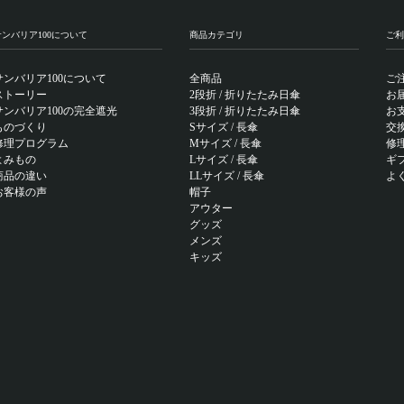
サンバリア100について
商品カテゴリ
ご利
サンバリア100について
全商品
ご
ストーリー
2段折 / 折りたたみ日傘
お
サンバリア100の完全遮光
3段折 / 折りたたみ日傘
お
ものづくり
Sサイズ / 長傘
交
修理プログラム
Mサイズ / 長傘
修
よみもの
Lサイズ / 長傘
ギ
商品の違い
LLサイズ / 長傘
よ
お客様の声
帽子
アウター
グッズ
メンズ
キッズ