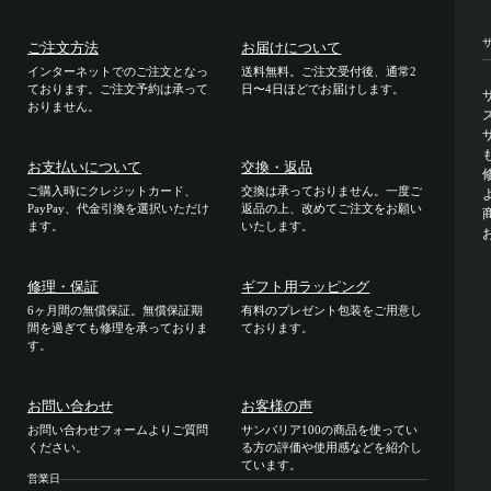
ご注文方法
お届けについて
インターネットでのご注文となっ
送料無料。ご注文受付後、通常2
ております。ご注文予約は承って
日〜4日ほどでお届けします。
おりません。
お支払いについて
交換・返品
ご購入時にクレジットカード、
交換は承っておりません。一度ご
PayPay、代金引換を選択いただけ
返品の上、改めてご注文をお願い
ます。
いたします。
修理・保証
ギフト用ラッピング
6ヶ月間の無償保証。無償保証期
有料のプレゼント包装をご用意し
間を過ぎても修理を承っておりま
ております。
す。
お問い合わせ
お客様の声
お問い合わせフォームよりご質問
サンバリア100の商品を使ってい
ください。
る方の評価や使用感などを紹介し
ています。
営業日