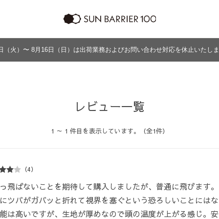
日（火）〜 8月16日（日）は出荷業務およびお問い合わせ対応を休止いたし
ラッピング
プログラム
よくあるご質問・お問い合わせ
商品の違い
グッズ
メンズ
帽子
アウター
グッズ
レビュー一覧
1 ～ 1 件目を表示しています。（全1件）
（4）
っ飛ばないことを期待して購入しましたが、普通に飛びます。
にツバがガバッと折れて視界を塞ぐという恐ろしいことにはな
能は高いですが、生地が厚めなので頭の温度が上がる感じ。安