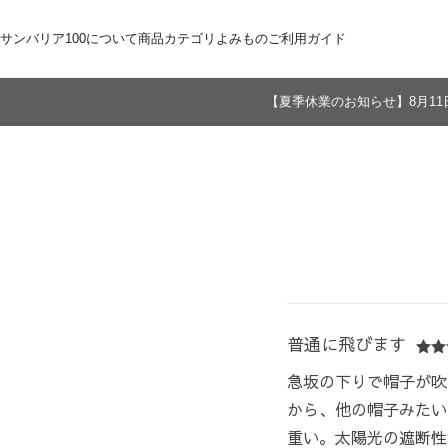
サンバリア100について
商品カテゴリ
よみもの
ご利用ガイド
【夏季休業のお知らせ】8月11
サンバリア100について
全商品
ご注文方法
お届けについて
ストーリー
折りたたみ日傘
お支払いについて
サンバリア100の完全遮光
交換・返品
修理・保証
長傘
ものづくり
ギフト用
修理
2段折
Sサイズ
3段折
Mサイズ
Lサイズ
LLサイズ
普通に飛びます
急坂の下りで帽子が吹
から、他の帽子みたい
重い。太陽光の遮断性