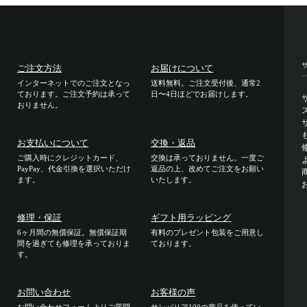
ご注文方法
お届けについて
インターネットでのご注文となっ
送料無料。ご注文受付後、通常2
ております。ご注文予約は承って
日〜4日ほどでお届けします。
おりません。
お支払いについて
交換・返品
ご購入時にクレジットカード、
交換は承っておりません。一度ご
PayPay、代金引換を選択いただけ
返品の上、改めてご注文をお願い
ます。
いたします。
修理・保証
ギフト用ラッピング
6ヶ月間の無償保証。無償保証期
有料のプレゼント包装をご用意し
間を過ぎても修理を承っておりま
ております。
す。
お問い合わせ
お客様の声