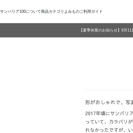
サンバリア100について
商品カテゴリ
よみもの
ご利用ガイド
【夏季休業のお知らせ】8月11
サンバリア100について
全商品
ご注文方法
お届けについて
ストーリー
折りたたみ日傘
お支払いについて
サンバリア100の完全遮光
交換・返品
修理・保証
長傘
ものづくり
ギフト用
修理
2段折
Sサイズ
3段折
Mサイズ
Lサイズ
LLサイズ
形がおしゃれで、写
2017年頃にサンバ
っていて、カラバリが
れなかったですが、い