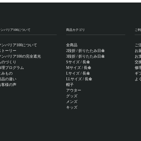
サンバリア100について
商品カテゴリ
ご利
サンバリア100について
全商品
ご
ストーリー
2段折 / 折りたたみ日傘
お
サンバリア100の完全遮光
3段折 / 折りたたみ日傘
お
ものづくり
Sサイズ / 長傘
交
修理プログラム
Mサイズ / 長傘
修
よみもの
Lサイズ / 長傘
ギ
商品の違い
LLサイズ / 長傘
よ
お客様の声
帽子
アウター
グッズ
メンズ
キッズ