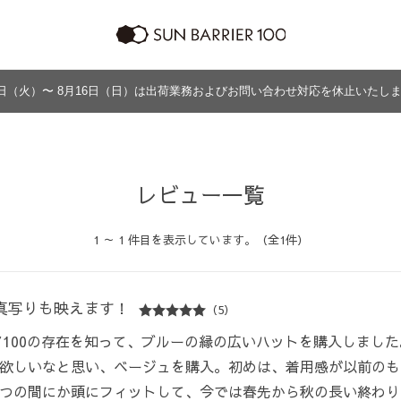
日（火）〜 8月16日（日）は出荷業務およびお問い合わせ対応を休止いたし
ラッピング
プログラム
よくあるご質問・お問い合わせ
商品の違い
グッズ
メンズ
帽子
アウター
グッズ
レビュー一覧
1 ～ 1 件目を表示しています。（全1件）
真写りも映えます！
（5）
リア100の存在を知って、ブルーの縁の広いハットを購入しまし
欲しいなと思い、ベージュを購入。初めは、着用感が以前のも
つの間にか頭にフィットして、今では春先から秋の長い終わり