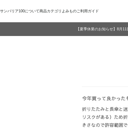
サンバリア100について
商品カテゴリ
よみもの
ご利用ガイド
【夏季休業のお知らせ】8月11
サンバリア100について
全商品
ご注文方法
お届けについて
ストーリー
折りたたみ日傘
お支払いについて
サンバリア100の完全遮光
交換・返品
修理・保証
長傘
ものづくり
ギフト用
修理
2段折
Sサイズ
3段折
Mサイズ
Lサイズ
LLサイズ
今年買って良かった
折りたたみと長傘と迷
リスクがある）ため折
きさなので許容範囲で