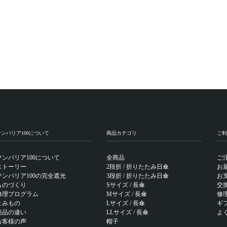
サンバリア100について
商品カテゴリ
ご利
サンバリア100について
全商品
ご
ストーリー
2段折 / 折りたたみ日傘
お
サンバリア100の完全遮光
3段折 / 折りたたみ日傘
お
ものづくり
Sサイズ / 長傘
交
修理プログラム
Mサイズ / 長傘
修
よみもの
Lサイズ / 長傘
ギ
商品の違い
LLサイズ / 長傘
よ
お客様の声
帽子