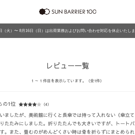
日（火）〜 8月16日（日）は出荷業務およびお問い合わせ対応を休止いたし
ラッピング
プログラム
よくあるご質問・お問い合わせ
商品の違い
グッズ
メンズ
帽子
アウター
グッズ
レビュー一覧
1 ～ 1 件目を表示しています。（全1件）
もの1位
（4）
いましたが、美術館に行くと長傘では持って入れない（傘立て
りたたみにしました。折りたたんでも大きいですが、トートバ
す。また、畳むのがめんどくさい時は骨を折らずにまとめられ