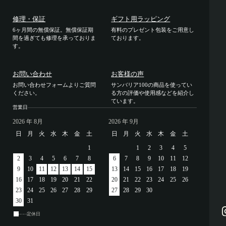
修理・保証
ギフト用ラッピング
6ヶ月間の無償保証。無償保証期
有料のプレゼント包装をご用意し
間を過ぎても修理を承っておりま
ております。
す。
お問い合わせ
お客様の声
お問い合わせフォームよりご質問
サンバリア100の商品を使ってい
ください。
る方の評価や使用感などを紹介し
ています。
営業日
2026
年 8月
2026
年 9月
日
月
火
水
木
金
土
日
月
火
水
木
金
土
1
1
2
3
4
5
2
3
4
5
6
7
8
6
7
8
9
10
11
12
9
10
11
12
13
14
15
13
14
15
16
17
18
19
16
17
18
19
20
21
22
20
21
22
23
24
25
26
23
24
25
26
27
28
29
27
28
29
30
30
31
定休日