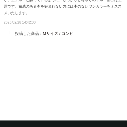
サンバリア100について
調です。布感のある杢を好まれない方には杢のないワンカラーをオスス
メいたします。
サンバリア100について
2026/02/28 14:42:00
ストーリー
投稿した商品：
Mサイズ / コンビ
サンバリア100の完全遮光
ものづくり
修理プログラム
よみもの
商品の違い
お客様の声