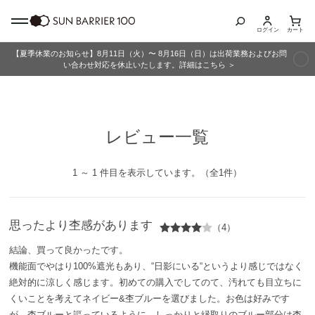
ログイン
カート
【夏季休業のお知らせ】8月11日（火）〜 8月16日（日）は出荷業務およびお問
商品カテゴリ
い合わせ対応を休止いたします。詳細はこちら ＞
全商品
レビュー一覧
折りたたみ日傘
長傘
1 ～ 1 件目を表示しています。（全1件）
グッズ
思ったより杢感があります
（4）
メンズ
結論、買って良かったです。
機能面でやはり100%遮光もあり、“日影にいる“というより感じではなく
キッズ
絶対的に涼しく感じます。初めての購入でしてのて、汚れても目立ちに
くいことを考えてネイビー&杢ブルーを選びました。お色は好みです
が、杢ブルーと謳っているように、しっかりと縁取りのブルー部分は杢