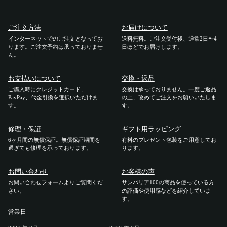
ご利用ガイド
ご注文方法
お届けについて
インターネットでのご注文となってお
送料無料。ご注文受付後、通常2日〜4
ります。ご注文予約は承っておりませ
ご注文方法
日ほどでお届けします。
ん。
お届けについて
お支払いについて
交換・返品
ご購入時にクレジットカード、
交換は承っておりません。一度ご返品
PayPay、代金引換を選択いただけま
の上、改めてご注文をお願いいたしま
お支払いについて
す。
す。
交換・返品
修理・保証
ギフト用ラッピング
6ヶ月間の無償保証。無償保証期間を
有料のプレゼント包装をご用意してお
過ぎても修理を承っております。
ります。
修理 ・保証
お問い合わせ
お客様の声
ギフト用ラッピング
お問い合わせフォームよりご質問くだ
サンバリア100の商品を使っている方
さい。
の評価や使用感などを紹介していま
す。
よくあるご質問・お問い合わせ
営業日