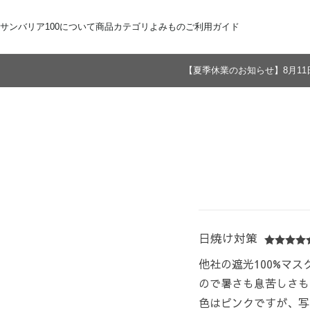
サンバリア100について
商品カテゴリ
よみもの
ご利用ガイド
【夏季休業のお知らせ】8月11
サンバリア100について
全商品
ご注文方法
お届けについて
ストーリー
折りたたみ日傘
お支払いについて
サンバリア100の完全遮光
交換・返品
修理・保証
長傘
ものづくり
ギフト用
修理
2段折
Sサイズ
3段折
Mサイズ
Lサイズ
LLサイズ
日焼け対策
他社の遮光100%マ
ので暑さも息苦しさも
色はピンクですが、写