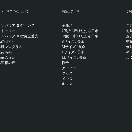
サンバリア100について
商品カテゴリ
ご利
サンバリア100について
全商品
ご
ストーリー
2段折 / 折りたたみ日傘
お
サンバリア100の完全遮光
3段折 / 折りたたみ日傘
お
ものづくり
Sサイズ / 長傘
交
修理プログラム
Mサイズ / 長傘
修
よみもの
Lサイズ / 長傘
ギ
商品の違い
LLサイズ / 長傘
よ
お客様の声
帽子
アウター
グッズ
メンズ
キッズ