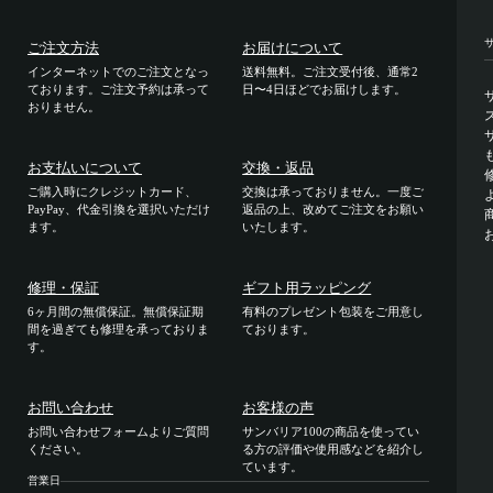
ご注文方法
お届けについて
インターネットでのご注文となっ
送料無料。ご注文受付後、通常2
ております。ご注文予約は承って
日〜4日ほどでお届けします。
おりません。
お支払いについて
交換・返品
ご購入時にクレジットカード、
交換は承っておりません。一度ご
PayPay、代金引換を選択いただけ
返品の上、改めてご注文をお願い
ます。
いたします。
修理・保証
ギフト用ラッピング
6ヶ月間の無償保証。無償保証期
有料のプレゼント包装をご用意し
間を過ぎても修理を承っておりま
ております。
す。
お問い合わせ
お客様の声
お問い合わせフォームよりご質問
サンバリア100の商品を使ってい
ください。
る方の評価や使用感などを紹介し
ています。
営業日