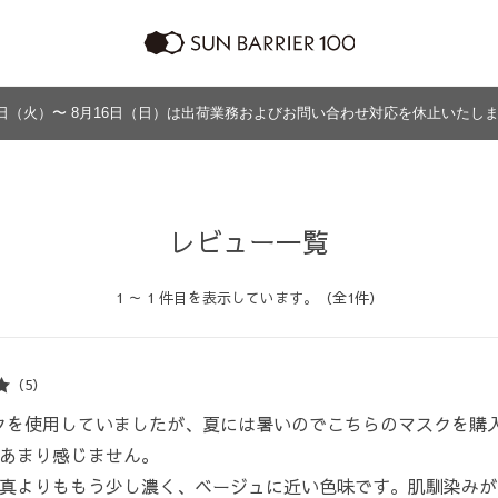
日（火）〜 8月16日（日）は出荷業務およびお問い合わせ対応を休止いたし
ラッピング
プログラム
よくあるご質問・お問い合わせ
商品の違い
グッズ
メンズ
帽子
アウター
グッズ
レビュー一覧
1 ～ 1 件目を表示しています。（全1件）
（5）
スクを使用していましたが、夏には暑いのでこちらのマスクを購
あまり感じません。
真よりももう少し濃く、ベージュに近い色味です。肌馴染みが