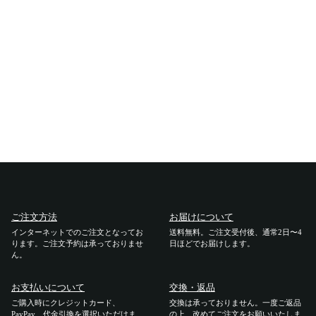
ご利用ガイド
ご注文方法
お届けについて
お支払いについて
交換・返品
修理 ・保証
ご注文方法
お届けについて
インターネットでのご注文となってお
送料無料。ご注文受付後、通常2日〜4
ります。ご注文予約は承っておりませ
日ほどでお届けします。
ギフト用ラッピング
ん。
よくあるご質問・お問い合わせ
お支払いについて
交換・返品
ご購入時にクレジットカード、
交換は承っておりません。一度ご返品
PayPay、代金引換を選択いただけま
の上、改めてご注文をお願いいたしま