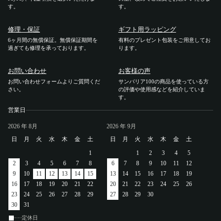
す。
アカウント
す。
修理・保証
ギフト用ラッピング
ログイン / 新規登録
6ヶ月間の無償保証。無償保証期間を
有料のプレゼント包装をご用意してお
過ぎても修理を承っております。
ります。
お問い合わせ
お客様の声
お問い合わせフォームよりご質問くだ
サンバリア100の商品を使っている方
特定商取引法に基づく表示
さい。
の評価や使用感などを紹介していま
会社概要
す。
プライバシーポリシー
営業日
サイトポリシー
2026
年 8月
2026
年 9月
日
月
火
水
木
金
土
日
月
火
水
木
金
土
1
1
2
3
4
5
2
3
4
5
6
7
8
6
7
8
9
10
11
12
9
10
11
12
13
14
15
13
14
15
16
17
18
19
16
17
18
19
20
21
22
20
21
22
23
24
25
26
23
24
25
26
27
28
29
27
28
29
30
30
31
定休日