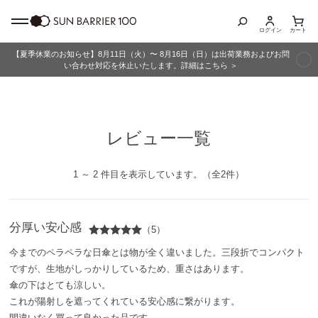
ログイン
カート
【夏季休業のお知らせ】8月11日（火）〜 8月16日（日）は出荷業務およびお問
商品カテゴリ
い合わせ対応を休止いたします。詳細はこちら ＞
全商品
レビュー一覧
折りたたみ日傘
長傘
1 ～ 2 件目を表示しています。（全2件）
グッズ
分厚い安心感
（5）
メンズ
今までのペラペラな日傘とは物が全く違いました。三段折でコンパクト
ですが、生地がしっかりしているため、重さはあります。
キッズ
傘の下はとても涼しい。
これが陽射しを遮ってくれている安心感に繋がります。
間違いなく買って良かった品です。