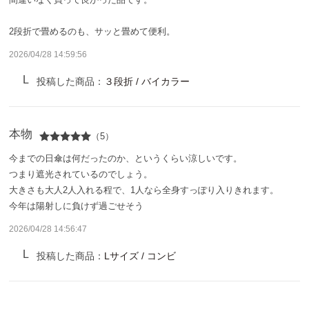
サンバリア100について
2段折で畳めるのも、サッと畳めて便利。
サンバリア100について
2026/04/28 14:59:56
ストーリー
投稿した商品：
３段折 / バイカラー
サンバリア100の完全遮光
本物
（5）
ものづくり
今までの日傘は何だったのか、というくらい涼しいです。
つまり遮光されているのでしょう。
修理プログラム
大きさも大人2人入れる程で、1人なら全身すっぽり入りきれます。
今年は陽射しに負けず過ごせそう
よみもの
2026/04/28 14:56:47
投稿した商品：
Lサイズ / コンビ
商品の違い
お客様の声