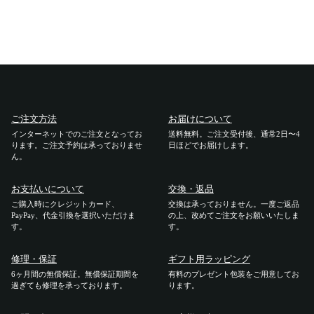
ご利用ガイド
ご注文方法
お届けについて
ご注文方法
お届けについて
インターネットでのご注文となってお
送料無料。ご注文受付後、通常2日〜4
お支払いについて
ります。ご注文予約は承っておりませ
日ほどでお届けします。
ん。
交換・返品
お支払いについて
交換・返品
ご購入時にクレジットカード、
交換は承っておりません。一度ご返品
修理 ・保証
PayPay、代金引換を選択いただけま
の上、改めてご注文をお願いいたしま
す。
す。
ギフト用ラッピング
修理・保証
ギフト用ラッピング
6ヶ月間の無償保証。無償保証期間を
有料のプレゼント包装をご用意してお
よくあるご質問・お問い合わせ
過ぎても修理を承っております。
ります。