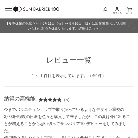
ログイン
カート
【夏季休業のお知らせ】8月11日（火）〜 8月16日（日）は出荷業務およびお問
商品カテゴリ
い合わせ対応を休止いたします。詳細はこちら ＞
全商品
レビュー一覧
折りたたみ日傘
長傘
1 ～ 1 件目を表示しています。（全1件）
グッズ
納得の高機能
（5）
メンズ
今までバラエティショップで取り扱っているようなデザイン重視の
3,000円程度の日傘を色々と購入して来ましたが、この夏は外に出るこ
キッズ
とが増えることから思い切ってサンバリア100デビューをしてみまし
た。
使用時の持ちやすさを重視し、持ち手は木曲がりを選択しました。これ