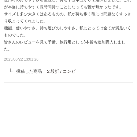
サンバリア100について
が本当に持ちやすく長時間持つことになっても苦が無かったです。
サイズも多少大きくはあるものの、私が持ち歩く鞄には問題なくすっき
サンバリア100について
り収まってくれました。
機能、使いやすさ、持ち運びのしやすさ、私にとっては全てが満足いく
ものでした。
ストーリー
皆さんのレビューを見て予備、旅行用として3本折も追加購入しまし
た。
サンバリア100の完全遮光
2025/06/22 13:01:26
ものづくり
投稿した商品：
２段折 / コンビ
修理プログラム
よみもの
商品の違い
お客様の声