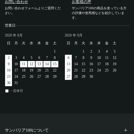
お問い合わせ
お客様の声
アカウント
お問い合わせフォームよりご質問くだ
サンバリア100の商品を使っている方
さい。
の評価や使用感などを紹介していま
す。
ログイン / 新規登録
営業日
2026
年 8月
2026
年 9月
日
月
火
水
木
金
土
日
月
火
水
木
金
土
特定商取引法に基づく表示
1
1
2
3
4
5
会社概要
2
3
4
5
6
7
8
6
7
8
9
10
11
12
プライバシーポリシー
9
10
11
12
13
14
15
13
14
15
16
17
18
19
サイトポリシー
16
17
18
19
20
21
22
20
21
22
23
24
25
26
23
24
25
26
27
28
29
27
28
29
30
30
31
定休日
サンバリア100について