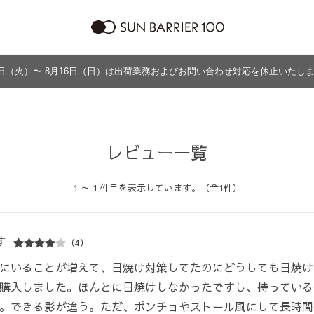
日（火）〜 8月16日（日）は出荷業務およびお問い合わせ対応を休止いたし
ラッピング
プログラム
よくあるご質問・お問い合わせ
商品の違い
グッズ
メンズ
帽子
アウター
グッズ
レビュー一覧
1 ～ 1 件目を表示しています。（全1件）
す
（4）
にいることが増えて、日焼け対策してたのにどうしても日焼け
購入しました。ほんとに日焼けしなかったですし、持っている
。できる影が違う。ただ、ポンチョやストール風にして長時間