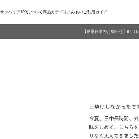
サンバリア100について
商品カテゴリ
よみもの
ご利用ガイド
【夏季休業のお知らせ】8月11
サンバリア100について
全商品
ご注文方法
お届けについて
ストーリー
折りたたみ日傘
お支払いについて
サンバリア100の完全遮光
交換・返品
修理・保証
長傘
ものづくり
ギフト用
修理
2段折
Sサイズ
3段折
Mサイズ
Lサイズ
LLサイズ
日焼けしなかったで
今夏、日中長時間、外
味をこめて、こちらを
りなく思えてきました