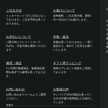
ご注文方法
お届けについて
インターネットでのご注文となっ
送料無料。ご注文受付後、通常2
ております。ご注文予約は承って
日〜4日ほどでお届けします。
おりません。
お支払いについて
交換・返品
ご購入時にクレジットカード、
交換は承っておりません。一度ご
PayPay、代金引換を選択いただけ
返品の上、改めてご注文をお願い
ます。
いたします。
修理・保証
ギフト用ラッピング
6ヶ月間の無償保証。無償保証期
有料のプレゼント包装をご用意し
間を過ぎても修理を承っておりま
ております。
す。
お問い合わせ
お客様の声
お問い合わせフォームよりご質問
サンバリア100の商品を使ってい
ください。
る方の評価や使用感などを紹介し
ています。
営業日