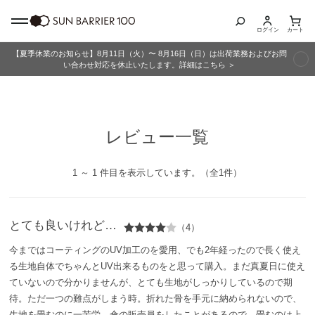
ログイン
カート
【夏季休業のお知らせ】8月11日（火）〜 8月16日（日）は出荷業務およびお問
商品カテゴリ
い合わせ対応を休止いたします。詳細はこちら ＞
全商品
レビュー一覧
折りたたみ日傘
長傘
1 ～ 1 件目を表示しています。（全1件）
グッズ
とても良いけれど…
（4）
メンズ
今まではコーティングのUV加工のを愛用、でも2年経ったので長く使え
る生地自体でちゃんとUV出来るものをと思って購入。まだ真夏日に使え
キッズ
ていないので分かりませんが、とても生地がしっかりしているので期
待。ただ一つの難点がしまう時。折れた骨を手元に納められないので、
生地を畳むのに一苦労。傘の販売員をしたことがあるので、畳むのは上