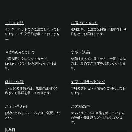
ご利用ガイド
ご注文方法
お届けについて
ご注文方法
インターネットでのご注文となってお
送料無料。ご注文受付後、通常2日〜4
ります。ご注文予約は承っておりませ
日ほどでお届けします。
ん。
お届けについて
お支払いについて
交換・返品
お支払いについて
ご購入時にクレジットカード、
交換は承っておりません。一度ご返品
PayPay、代金引換を選択いただけま
の上、改めてご注文をお願いいたしま
す。
す。
交換・返品
修理・保証
ギフト用ラッピング
6ヶ月間の無償保証。無償保証期間を
有料のプレゼント包装をご用意してお
修理 ・保証
過ぎても修理を承っております。
ります。
ギフト用ラッピング
お問い合わせ
お客様の声
お問い合わせフォームよりご質問くだ
サンバリア100の商品を使っている方
さい。
の評価や使用感などを紹介していま
よくあるご質問・お問い合わせ
す。
営業日