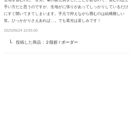
サンバリア100について
手い方だと思うのですが、生地がに張りがあってしっかりしているだけ
にすぐ開いてきてしまいます。手元で抑えながら畳むのは結構難しい
サンバリア100について
笑。ひっかかりさえあれば…。でも遮光は楽しみです！
2025/06/24 10:05:00
ストーリー
投稿した商品：
２段折 / ボーダー
サンバリア100の完全遮光
ものづくり
修理プログラム
よみもの
商品の違い
お客様の声