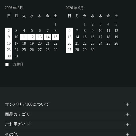
アカウント
2026
年 8月
2026
年 9月
日
月
火
水
木
金
土
日
月
火
水
木
金
土
ログイン / 新規登録
1
1
2
3
4
5
2
3
4
5
6
7
8
6
7
8
9
10
11
12
9
10
11
12
13
14
15
13
14
15
16
17
18
19
16
17
18
19
20
21
22
20
21
22
23
24
25
26
23
24
25
26
27
28
29
27
28
29
30
特定商取引法に基づく表示
30
31
会社概要
プライバシーポリシー
定休日
サイトポリシー
サンバリア100について
商品カテゴリ
ご利用ガイド
その他