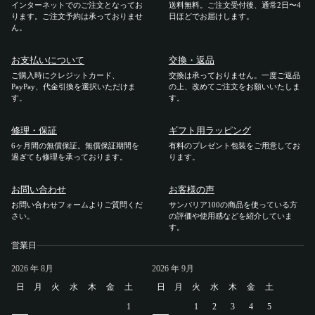
インターネットでのご注文となってお
送料無料。ご注文受付後、通常2日〜4
ります。ご注文予約は承っておりませ
日ほどでお届けします。
ご利用ガイド
ん。
お支払いについて
交換・返品
ご注文方法
ご購入時にクレジットカード、
交換は承っておりません。一度ご返品
PayPay、代金引換を選択いただけま
の上、改めてご注文をお願いいたしま
す。
す。
お届けについて
修理・保証
ギフト用ラッピング
お支払いについて
6ヶ月間の無償保証。無償保証期間を
有料のプレゼント包装をご用意してお
過ぎても修理を承っております。
ります。
交換・返品
お問い合わせ
お客様の声
お問い合わせフォームよりご質問くだ
サンバリア100の商品を使っている方
修理 ・保証
さい。
の評価や使用感などを紹介していま
す。
営業日
ギフト用ラッピング
2026
年 8月
2026
年 9月
よくあるご質問・お問い合わせ
日
月
火
水
木
金
土
日
月
火
水
木
金
土
1
1
2
3
4
5