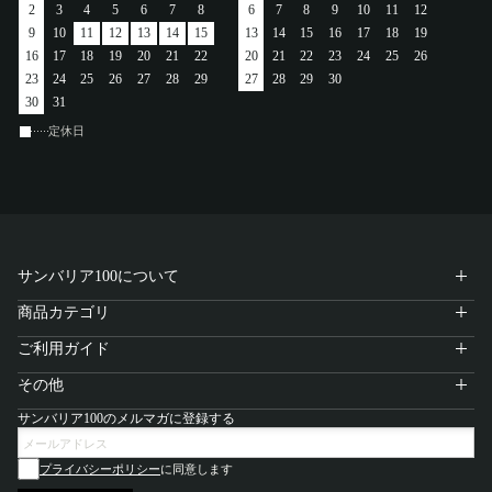
2
3
4
5
6
7
8
6
7
8
9
10
11
12
アカウント
9
10
11
12
13
14
15
13
14
15
16
17
18
19
16
17
18
19
20
21
22
20
21
22
23
24
25
26
ログイン / 新規登録
23
24
25
26
27
28
29
27
28
29
30
30
31
定休日
特定商取引法に基づく表示
会社概要
プライバシーポリシー
サイトポリシー
サンバリア100について
商品カテゴリ
ご利用ガイド
その他
サンバリア100のメルマガに登録する
プライバシーポリシー
に同意します