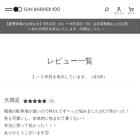
ログイン
カート
【夏季休業のお知らせ】8月11日（火）〜 8月16日（日）は出荷業務およびお問
商品カテゴリ
い合わせ対応を休止いたします。詳細はこちら ＞
全商品
レビュー一覧
折りたたみ日傘
長傘
1 ～ 1 件目を表示しています。（全1件）
グッズ
大満足
（5）
メンズ
職場の駐車場が遠いのでMかLでずーっと悩みましたがLで良かった！
色も可愛いし、全体的に包まれて暑くない！
キッズ
本当に買って良かった！！！
ありがとうございます😊