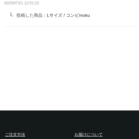
サンバリア100について
2025/07/21 12:51:22
投稿した商品：
Lサイズ / コンビmoku
サンバリア100について
ストーリー
サンバリア100の完全遮光
ものづくり
修理プログラム
よみもの
商品の違い
お客様の声
ご注文方法
お届けについて