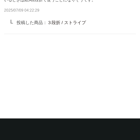
サンバリア100について
2025/07/09 04:22:29
サンバリア100について
投稿した商品：
３段折 / ストライプ
ストーリー
サンバリア100の完全遮光
ものづくり
修理プログラム
よみもの
商品の違い
お客様の声