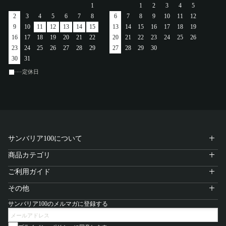
1
1
2
3
4
5
アカウント
2
3
4
5
6
7
8
6
7
8
9
10
11
12
9
10
11
12
13
14
15
13
14
15
16
17
18
19
ログイン / 新規登録
16
17
18
19
20
21
22
20
21
22
23
24
25
26
23
24
25
26
27
28
29
27
28
29
30
30
31
定休日
特定商取引法に基づく表示
会社概要
プライバシーポリシー
サイトポリシー
サンバリア100について
商品カテゴリ
ご利用ガイド
その他
サンバリア100のメルマガに登録する