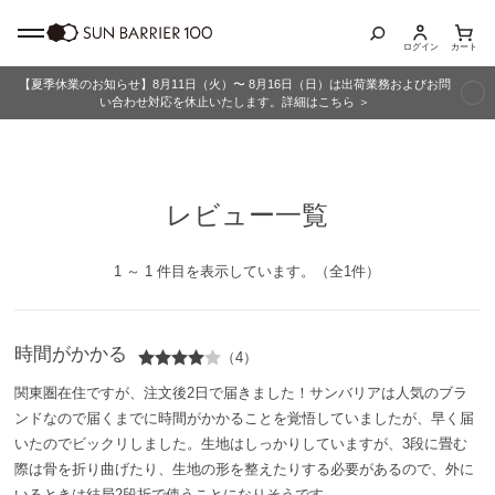
ログイン
カート
【夏季休業のお知らせ】8月11日（火）〜 8月16日（日）は出荷業務およびお問
商品カテゴリ
い合わせ対応を休止いたします。詳細はこちら ＞
全商品
レビュー一覧
折りたたみ日傘
長傘
1 ～ 1 件目を表示しています。（全1件）
グッズ
時間がかかる
（4）
メンズ
関東圏在住ですが、注文後2日で届きました！サンバリアは人気のブラ
ンドなので届くまでに時間がかかることを覚悟していましたが、早く届
キッズ
いたのでビックリしました。生地はしっかりしていますが、3段に畳む
際は骨を折り曲げたり、生地の形を整えたりする必要があるので、外に
いるときは結局2段折で使うことになりそうです。