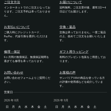
ご注文方法
お届けについて
インターネットでのご注文となってお
送料無料。ご注文受付後、通常2日〜4
ご利用ガイド
ります。ご注文予約は承っておりませ
日ほどでお届けします。
ん。
ご注文方法
お支払いについて
交換・返品
ご購入時にクレジットカード、
交換は承っておりません。一度ご返品
お届けについて
PayPay、代金引換を選択いただけま
の上、改めてご注文をお願いいたしま
す。
す。
お支払いについて
修理・保証
ギフト用ラッピング
6ヶ月間の無償保証。無償保証期間を
有料のプレゼント包装をご用意してお
過ぎても修理を承っております。
ります。
交換・返品
お問い合わせ
お客様の声
修理 ・保証
お問い合わせフォームよりご質問くだ
サンバリア100の商品を使っている方
さい。
の評価や使用感などを紹介していま
す。
ギフト用ラッピング
営業日
2026
よくあるご質問・お問い合わせ
年 8月
2026
年 9月
日
月
火
水
木
金
土
日
月
火
水
木
金
土