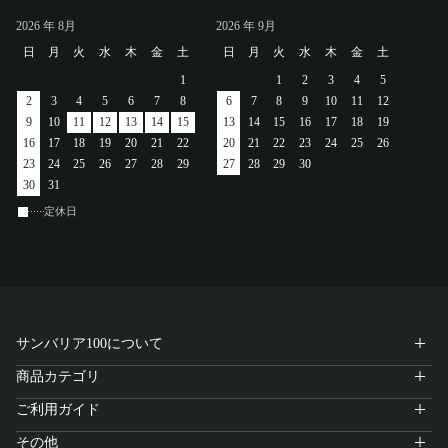
アカウント
2026
年 8月
2026
年 9月
日
月
火
水
木
金
土
日
月
火
水
木
金
土
ログイン / 新規登録
1
1
2
3
4
5
2
3
4
5
6
7
8
6
7
8
9
10
11
12
9
10
11
12
13
14
15
13
14
15
16
17
18
19
16
17
18
19
20
21
22
20
21
22
23
24
25
26
23
24
25
26
27
28
29
27
28
29
30
特定商取引法に基づく表示
30
31
会社概要
プライバシーポリシー
定休日
サイトポリシー
サンバリア100について
商品カテゴリ
ご利用ガイド
その他