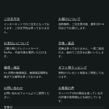
ご利用ガイド
ご注文方法
お届けについて
ご注文方法
インターネットでのご注文となってお
送料無料。ご注文受付後、通常2日〜4
ります。ご注文予約は承っておりませ
日ほどでお届けします。
ん。
お届けについて
お支払いについて
交換・返品
お支払いについて
ご購入時にクレジットカード、
交換は承っておりません。一度ご返品
PayPay、代金引換を選択いただけま
の上、改めてご注文をお願いいたしま
す。
す。
交換・返品
修理・保証
ギフト用ラッピング
6ヶ月間の無償保証。無償保証期間を
有料のプレゼント包装をご用意してお
修理 ・保証
過ぎても修理を承っております。
ります。
ギフト用ラッピング
お問い合わせ
お客様の声
お問い合わせフォームよりご質問くだ
サンバリア100の商品を使っている方
さい。
の評価や使用感などを紹介していま
よくあるご質問・お問い合わせ
す。
営業日