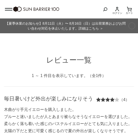
ログイン
カート
【夏季休業のお知らせ】8月11日（火）〜 8月16日（日）は出荷業務およびお問
商品カテゴリ
い合わせ対応を休止いたします。詳細はこちら ＞
全商品
レビュー一覧
折りたたみ日傘
長傘
1 ～ 1 件目を表示しています。（全1件）
グッズ
毎日暑いけど外出が楽しみになりそう
（4）
メンズ
木曲がり手元イエローを購入しました。
ブルーと迷いましたが人とあまり被らなそうなイエローを選びました。
キッズ
柔らかく落ち着いた感じのパステルイエローがとても気に入りました。
太陽の下だと更に可愛く感じるので夏の外出が楽しくなりそうです。