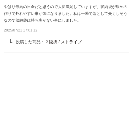
サンバリア100について
やはり最高の日傘だと思うので大変満足していますが、収納袋が緩めの
作りで外れやすい事が気になりました。私は一瞬で落として失くしそう
サンバリア100について
なので収納袋は持ち歩かない事にしました。
2025/07/21 17:01:12
ストーリー
投稿した商品：
２段折 / ストライプ
サンバリア100の完全遮光
ものづくり
修理プログラム
よみもの
商品の違い
お客様の声