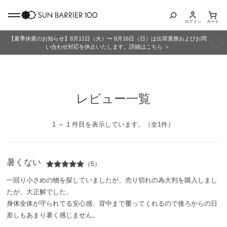
ログイン
カート
【夏季休業のお知らせ】8月11日（火）〜 8月16日（日）は出荷業務およびお問
商品カテゴリ
い合わせ対応を休止いたします。詳細はこちら ＞
全商品
レビュー一覧
折りたたみ日傘
長傘
1 ～ 1 件目を表示しています。（全1件）
グッズ
暑くない
（5）
メンズ
一回り小さめの物を探していましたが、売り切れの為大判を購入しまし
たが、大正解でした。
キッズ
身体全体が守られてる安心感、背中まで覆ってくれるので後ろからの日
差しもあまり暑く感じません。