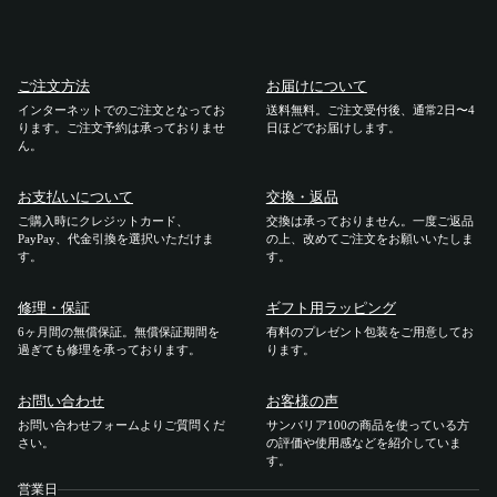
ご利用ガイド
ご注文方法
お届けについて
ご注文方法
インターネットでのご注文となってお
送料無料。ご注文受付後、通常2日〜4
ります。ご注文予約は承っておりませ
日ほどでお届けします。
ん。
お届けについて
お支払いについて
交換・返品
お支払いについて
ご購入時にクレジットカード、
交換は承っておりません。一度ご返品
PayPay、代金引換を選択いただけま
の上、改めてご注文をお願いいたしま
す。
す。
交換・返品
修理・保証
ギフト用ラッピング
6ヶ月間の無償保証。無償保証期間を
有料のプレゼント包装をご用意してお
修理 ・保証
過ぎても修理を承っております。
ります。
ギフト用ラッピング
お問い合わせ
お客様の声
お問い合わせフォームよりご質問くだ
サンバリア100の商品を使っている方
さい。
の評価や使用感などを紹介していま
よくあるご質問・お問い合わせ
す。
営業日