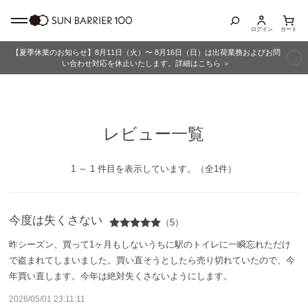
ログイン
カート
【夏季休業のお知らせ】8月11日（火）〜 8月16日（日）は出荷業務およびお問
商品カテゴリ
い合わせ対応を休止いたします。詳細はこちら ＞
全商品
レビュー一覧
折りたたみ日傘
長傘
1 ～ 1 件目を表示しています。（全1件）
グッズ
今度は失くさない
（5）
メンズ
昨シーズン、買って1ヶ月もしないうちに駅のトイレに一瞬忘れただけ
で盗まれてしまいました。買い直そうとしたら売り切れていたので、今
キッズ
年買い直します。今年は絶対失くさないようにします。
2026/05/01 23:11:11