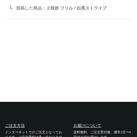
サンバリア100について
投稿した商品：
２段折 フリル / 白黒ストライプ
サンバリア100について
ストーリー
サンバリア100の完全遮光
ものづくり
修理プログラム
よみもの
商品の違い
ご注文方法
お届けについて
お客様の声
インターネットでのご注文となってお
送料無料。ご注文受付後、通常2日〜4