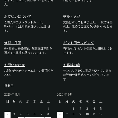
ります。ご注文予約は承っておりませ
日ほどでお届けします。
ん。
ご利用ガイド
お支払いについて
交換・返品
ご購入時にクレジットカード、
交換は承っておりません。一度ご返品
ご注文方法
PayPay、代金引換を選択いただけま
の上、改めてご注文をお願いいたしま
す。
す。
お届けについて
修理・保証
ギフト用ラッピング
6ヶ月間の無償保証。無償保証期間を
有料のプレゼント包装をご用意してお
お支払いについて
過ぎても修理を承っております。
ります。
お問い合わせ
お客様の声
交換・返品
お問い合わせフォームよりご質問くだ
サンバリア100の商品を使っている方
さい。
の評価や使用感などを紹介していま
修理 ・保証
す。
営業日
ギフト用ラッピング
2026
年 8月
2026
年 9月
日
月
火
水
木
金
土
日
月
火
水
木
金
土
よくあるご質問・お問い合わせ
1
1
2
3
4
5
2
3
4
5
6
7
8
6
7
8
9
10
11
12