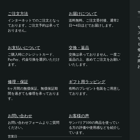
ご注文方法
お届けについて
インターネットでのご注文となっ
送料無料。ご注文受付後、通常2
ております。ご注文予約は承って
日〜4日ほどでお届けします。
おりません。
お支払いについて
交換・返品
ご購入時にクレジットカード、
交換は承っておりません。一度ご
PayPay、代金引換を選択いただけ
返品の上、改めてご注文をお願い
ます。
いたします。
修理・保証
ギフト用ラッピング
6ヶ月間の無償保証。無償保証期
有料のプレゼント包装をご用意し
間を過ぎても修理を承っておりま
ております。
す。
お問い合わせ
お客様の声
お問い合わせフォームよりご質問
サンバリア100の商品を使ってい
ください。
る方の評価や使用感などを紹介し
ています。
営業日