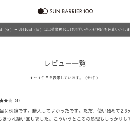
日（火）〜 8月16日（日）は出荷業務およびお問い合わせ対応を休止いたし
ラッピング
プログラム
よくあるご質問・お問い合わせ
商品の違い
グッズ
メンズ
帽子
アウター
グッズ
レビュー一覧
1 ～ 1 件目を表示しています。（全1件）
（4）
当に快適です。購入してよかったです。ただ、使い始めて2.3
もほつれ縫い直しました。こういうところの処理もしっかりし