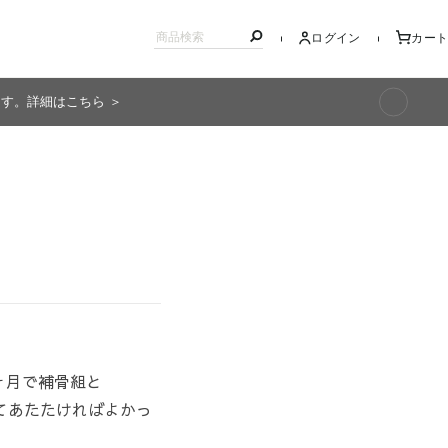
ログイン
カート
ます。詳細はこちら ＞
キッズ
ヶ月で補骨組と
てあたたければよかっ