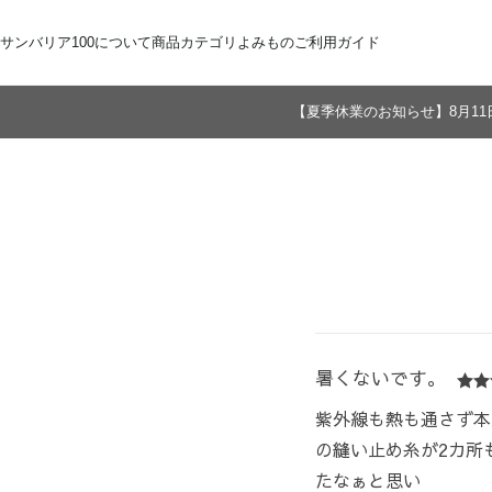
サンバリア100について
商品カテゴリ
よみもの
ご利用ガイド
【夏季休業のお知らせ】8月11
サンバリア100について
全商品
ご注文方法
お届けについて
ストーリー
折りたたみ日傘
お支払いについて
サンバリア100の完全遮光
交換・返品
修理・保証
長傘
ものづくり
ギフト用
修理
2段折
Sサイズ
3段折
Mサイズ
Lサイズ
LLサイズ
暑くないです。
紫外線も熱も通さず本
の縫い止め糸が2カ所
たなぁと思い