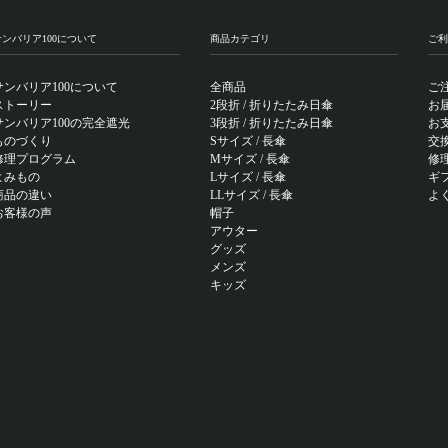
サンバリア100について
商品カテゴリ
ご利
サンバリア100について
全商品
ご
ストーリー
2段折 / 折りたたみ日傘
お
サンバリア100の完全遮光
3段折 / 折りたたみ日傘
お
ものづくり
Sサイズ / 長傘
交
修理プログラム
Mサイズ / 長傘
修
よみもの
Lサイズ / 長傘
ギ
商品の違い
LLサイズ / 長傘
よ
お客様の声
帽子
アウター
グッズ
メンズ
キッズ