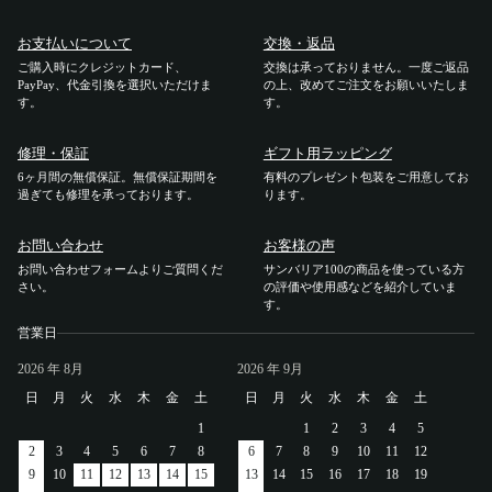
ご利用ガイド
お支払いについて
交換・返品
ご購入時にクレジットカード、
交換は承っておりません。一度ご返品
PayPay、代金引換を選択いただけま
の上、改めてご注文をお願いいたしま
ご注文方法
す。
す。
修理・保証
ギフト用ラッピング
お届けについて
6ヶ月間の無償保証。無償保証期間を
有料のプレゼント包装をご用意してお
過ぎても修理を承っております。
ります。
お支払いについて
お問い合わせ
お客様の声
お問い合わせフォームよりご質問くだ
サンバリア100の商品を使っている方
交換・返品
さい。
の評価や使用感などを紹介していま
す。
修理 ・保証
営業日
2026
年 8月
2026
年 9月
ギフト用ラッピング
日
月
火
水
木
金
土
日
月
火
水
木
金
土
1
1
2
3
4
5
よくあるご質問・お問い合わせ
2
3
4
5
6
7
8
6
7
8
9
10
11
12
9
10
11
12
13
14
15
13
14
15
16
17
18
19