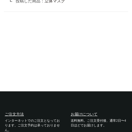
投稿した商品：
立体マスク
サンバリア100について
サンバリア100について
ストーリー
サンバリア100の完全遮光
ものづくり
修理プログラム
よみもの
商品の違い
ご注文方法
お届けについて
インターネットでのご注文となってお
送料無料。ご注文受付後、通常2日〜4
ります。ご注文予約は承っておりませ
日ほどでお届けします。
お客様の声
ん。