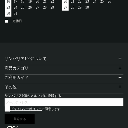
16
17
18
19
20
21
22
20
21
22
23
24
25
26
アカウント
23
24
25
26
27
28
29
27
28
29
30
30
31
ログイン / 新規登録
定休日
特定商取引法に基づく表示
会社概要
サンバリア100について
プライバシーポリシー
サイトポリシー
商品カテゴリ
ご利用ガイド
その他
サンバリア100のメルマガに登録する
プライバシーポリシー
に同意します
登録する