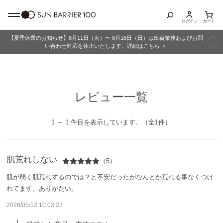
ログイン
カート
【夏季休業のお知らせ】8月11日（火）〜 8月16日（日）は出荷業務およびお問
商品カテゴリ
い合わせ対応を休止いたします。詳細はこちら ＞
全商品
レビュー一覧
折りたたみ日傘
長傘
1 ～ 1 件目を表示しています。（全1件）
グッズ
肌荒れしない
（5）
メンズ
肌が弱く肌荒れするのでは？と不安だったがなんとか荒れる事なくつけ
れてます。ありがたい。
キッズ
2026/05/12 10:03:22