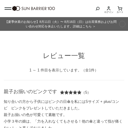
ログイン
カート
【夏季休業のお知らせ】8月11日（火）〜 8月16日（日）は出荷業務およびお問
商品カテゴリ
い合わせ対応を休止いたします。詳細はこちら ＞
全商品
レビュー一覧
折りたたみ日傘
長傘
1 ～ 1 件目を表示しています。（全1件）
グッズ
親子お揃いのピンクです
（5）
メンズ
知り合いの方から子供にはピンクの日傘を私にはSサイズ + plus/コン
ビ ピンクをプレゼントしていただきました。
キッズ
親子お揃いの色が可愛くて素敵です。
小学３年の娘は、「力を入れなくてもさせる！他の傘と違って指が痛く
ない！」と喜んでおりました。