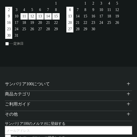
1
1
2
3
4
5
アカウント
2
3
4
5
6
7
8
6
7
8
9
10
11
12
9
10
11
12
13
14
15
13
14
15
16
17
18
19
ログイン / 新規登録
16
17
18
19
20
21
22
20
21
22
23
24
25
26
23
24
25
26
27
28
29
27
28
29
30
30
31
定休日
特定商取引法に基づく表示
会社概要
プライバシーポリシー
サイトポリシー
サンバリア100について
商品カテゴリ
ご利用ガイド
その他
サンバリア100のメルマガに登録する