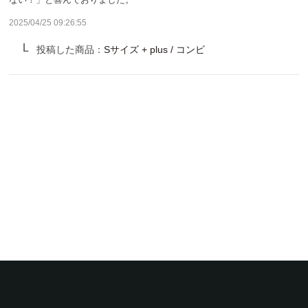
サンバリア100について
2025/04/25 09:26:55
サンバリア100について
投稿した商品：
Sサイズ + plus / コンビ
ストーリー
サンバリア100の完全遮光
ものづくり
修理プログラム
よみもの
商品の違い
お客様の声