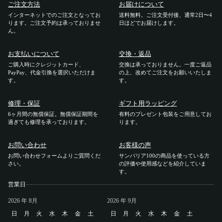
ご注文方法
お届けについて
インターネットでのご注文となってお
送料無料。ご注文受付後、通常2日〜4
ご利用ガイド
ります。ご注文予約は承っておりませ
日ほどでお届けします。
ん。
ご注文方法
お支払いについて
交換・返品
ご購入時にクレジットカード、
交換は承っておりません。一度ご返品
お届けについて
PayPay、代金引換を選択いただけま
の上、改めてご注文をお願いいたしま
す。
す。
お支払いについて
修理・保証
ギフト用ラッピング
6ヶ月間の無償保証。無償保証期間を
有料のプレゼント包装をご用意してお
過ぎても修理を承っております。
ります。
交換・返品
お問い合わせ
お客様の声
修理 ・保証
お問い合わせフォームよりご質問くだ
サンバリア100の商品を使っている方
さい。
の評価や使用感などを紹介していま
す。
ギフト用ラッピング
営業日
2026
よくあるご質問・お問い合わせ
年 8月
2026
年 9月
日
月
火
水
木
金
土
日
月
火
水
木
金
土