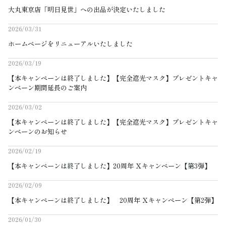
サンバリア100について
大丸東京店「明日見世」への出品が決定いたしました
2026/03/31
サンバリア100について
ホームページをリニューアルいたしました
ストーリー
2026/03/19
【本キャンペーンは終了しました】【完全遮光マスク】プレゼントキャ
サンバリア100の完全遮光
ンペーン期間延長のご案内
2026/03/02
ものづくり
【本キャンペーンは終了しました】【完全遮光マスク】プレゼントキャ
ンペーンのお知らせ
修理プログラム
2026/02/19
よみもの
【本キャンペーンは終了しました】20周年 Ｘキャンペーン【第3弾】
2026/02/09
商品の違い
【本キャンペーンは終了しました】 20周年 Ｘキャンペーン【第2弾】
お客様の声
2026/01/30