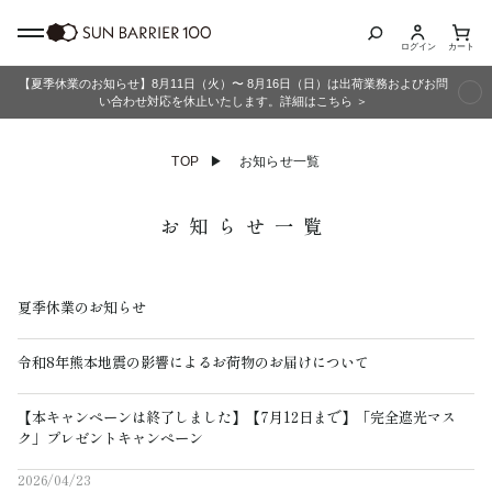
ログイン
カート
【夏季休業のお知らせ】8月11日（火）〜 8月16日（日）は出荷業務およびお問
商品カテゴリ
い合わせ対応を休止いたします。詳細はこちら ＞
全商品
TOP
▶
お知らせ一覧
折りたたみ日傘
お知らせ一覧
長傘
夏季休業のお知らせ
グッズ
令和8年熊本地震の影響によるお荷物のお届けについて
メンズ
【本キャンペーンは終了しました】【7月12日まで】「完全遮光マス
ク」プレゼントキャンペーン
キッズ
2026/04/23