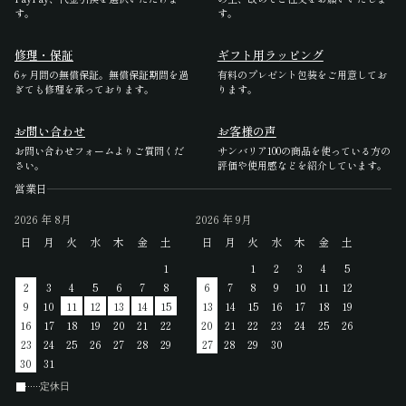
す。
す。
修理・保証
ギフト用ラッピング
6ヶ月間の無償保証。無償保証期間を過
有料のプレゼント包装をご用意してお
ぎても修理を承っております。
ります。
お問い合わせ
お客様の声
お問い合わせフォームよりご質問くだ
サンバリア100の商品を使っている方の
さい。
評価や使用感などを紹介しています。
営業日
2026
年 8月
2026
年 9月
日
月
火
水
木
金
土
日
月
火
水
木
金
土
1
1
2
3
4
5
2
3
4
5
6
7
8
6
7
8
9
10
11
12
9
10
11
12
13
14
15
13
14
15
16
17
18
19
16
17
18
19
20
21
22
20
21
22
23
24
25
26
23
24
25
26
27
28
29
27
28
29
30
30
31
定休日