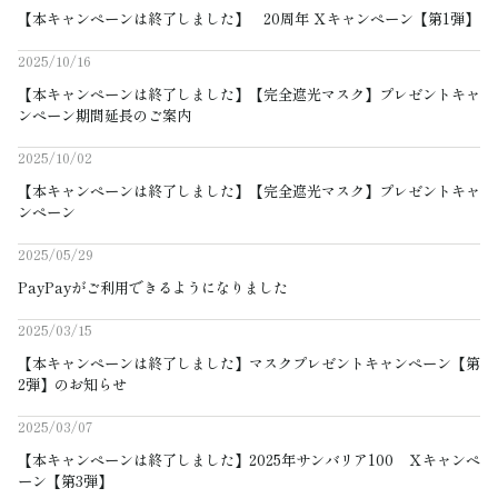
【本キャンペーンは終了しました】 20周年 Ｘキャンペーン【第1弾】
ご利用ガイド
2025/10/16
【本キャンペーンは終了しました】【完全遮光マスク】プレゼントキャ
ご注文方法
ンペーン期間延長のご案内
2025/10/02
お届けについて
【本キャンペーンは終了しました】【完全遮光マスク】プレゼントキャ
ンペーン
お支払いについて
2025/05/29
交換・返品
PayPayがご利用できるようになりました
2025/03/15
修理 ・保証
【本キャンペーンは終了しました】マスクプレゼントキャンペーン【第
2弾】のお知らせ
ギフト用ラッピング
2025/03/07
よくあるご質問・お問い合わせ
【本キャンペーンは終了しました】2025年サンバリア100 Ｘキャンペ
ーン【第3弾】