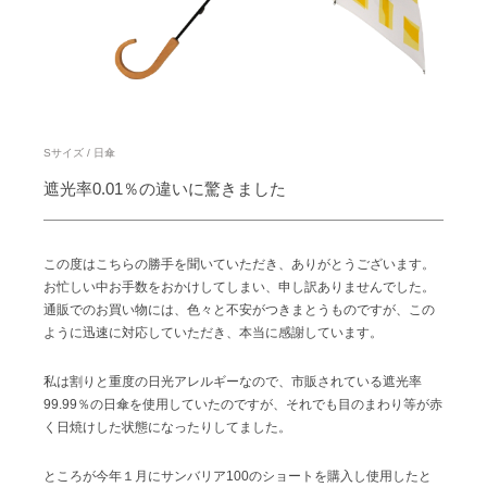
サンバリア100について
サンバリア100について
ストーリー
Sサイズ / 日傘
サンバリア100の完全遮光
遮光率0.01％の違いに驚きました
ものづくり
この度はこちらの勝手を聞いていただき、ありがとうございます。
お忙しい中お手数をおかけしてしまい、申し訳ありませんでした。
修理プログラム
通販でのお買い物には、色々と不安がつきまとうものですが、この
ように迅速に対応していただき、本当に感謝しています。
よみもの
私は割りと重度の日光アレルギーなので、市販されている遮光率
99.99％の日傘を使用していたのですが、それでも目のまわり等が赤
商品の違い
く日焼けした状態になったりしてました。
お客様の声
ところが今年１月にサンバリア100のショートを購入し使用したと