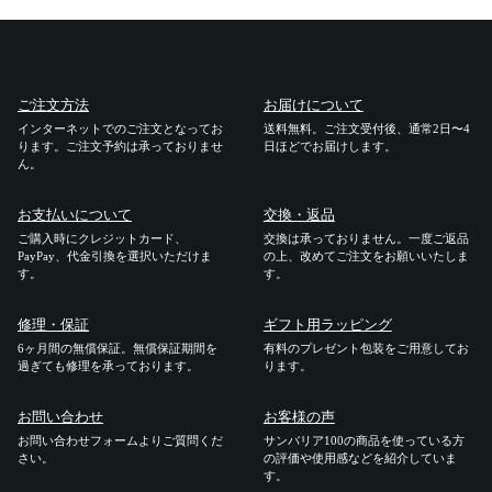
アカウント
ログイン / 新規登録
ご注文方法
お届けについて
インターネットでのご注文となってお
送料無料。ご注文受付後、通常2日〜4
ります。ご注文予約は承っておりませ
日ほどでお届けします。
ん。
特定商取引法に基づく表示
会社概要
お支払いについて
交換・返品
プライバシーポリシー
ご購入時にクレジットカード、
交換は承っておりません。一度ご返品
サイトポリシー
PayPay、代金引換を選択いただけま
の上、改めてご注文をお願いいたしま
す。
す。
修理・保証
ギフト用ラッピング
6ヶ月間の無償保証。無償保証期間を
有料のプレゼント包装をご用意してお
過ぎても修理を承っております。
ります。
お問い合わせ
お客様の声
お問い合わせフォームよりご質問くだ
サンバリア100の商品を使っている方
さい。
の評価や使用感などを紹介していま
す。