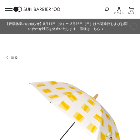
ログイン
カート
【夏季休業のお知らせ】8月11日（火）〜 8月16日（日）は出荷業務およびお問
商品カテゴリ
い合わせ対応を休止いたします。詳細はこちら ＞
全商品
戻る
折りたたみ日傘
長傘
グッズ
メンズ
キッズ