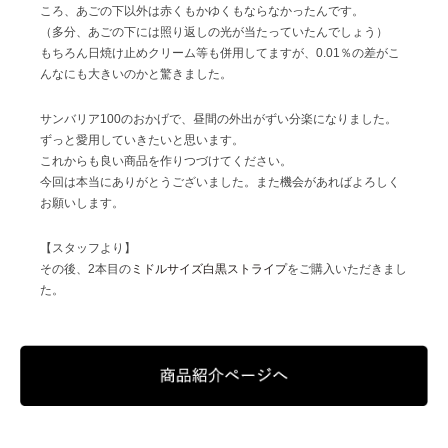
ころ、あごの下以外は赤くもかゆくもならなかったんです。
（多分、あごの下には照り返しの光が当たっていたんでしょう）
ご利用ガイド
もちろん日焼け止めクリーム等も併用してますが、0.01％の差がこ
んなにも大きいのかと驚きました。
ご注文方法
サンバリア100のおかげで、昼間の外出がずい分楽になりました。
ずっと愛用していきたいと思います。
お届けについて
これからも良い商品を作りつづけてください。
今回は本当にありがとうございました。また機会があればよろしく
お支払いについて
お願いします。
【スタッフより】
交換・返品
その後、2本目の
ミドルサイズ白黒ストライプ
をご購入いただきまし
た。
修理 ・保証
ギフト用ラッピング
よくあるご質問・お問い合わせ