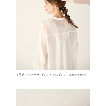
ご利用ガイド
ご注文方法
お届けについて
お支払いについて
交換・返品
修理 ・保証
３段折 / バイカラー / ピンク × mokuピンク
13,860yen (tax in)
ギフト用ラッピング
よくあるご質問・お問い合わせ