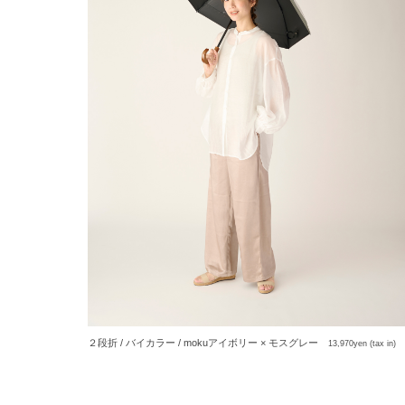
２段折 / バイカラー / mokuアイボリー × モスグレー
13,970yen (tax in)