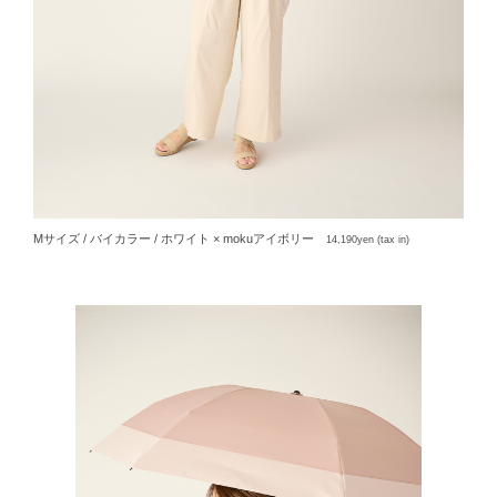
サンバリア100について
サンバリア100について
ストーリー
サンバリア100の完全遮光
Mサイズ / バイカラー / ホワイト × mokuアイボリー
14,190yen (tax in)
ものづくり
修理プログラム
よみもの
商品の違い
お客様の声