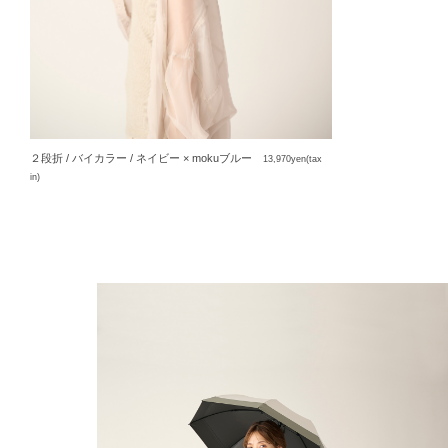
２段折 / バイカラー / ネイビー × mokuブルー
13,970yen(tax
in)