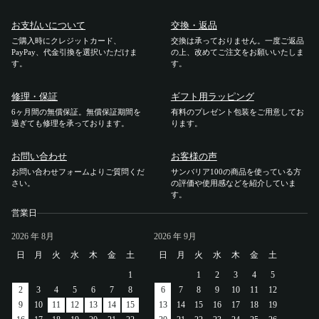
お支払いについて
交換・返品
ご購入時にクレジットカード、
交換は承っておりません。一度ご返品
PayPay、代金引換を選択いただけま
の上、改めてご注文をお願いいたしま
す。
す。
修理・保証
ギフト用ラッピング
6ヶ月間の無償保証。無償保証期間を
有料のプレゼント包装をご用意してお
過ぎても修理を承っております。
ります。
お問い合わせ
お客様の声
お問い合わせフォームよりご質問くだ
サンバリア100の商品を使っている方
さい。
の評価や使用感などを紹介していま
す。
営業日
2026
年 8月
2026
年 9月
日
月
火
水
木
金
土
日
月
火
水
木
金
土
1
1
2
3
4
5
2
3
4
5
6
7
8
6
7
8
9
10
11
12
9
10
11
12
13
14
15
13
14
15
16
17
18
19