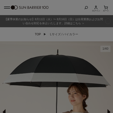
ログイン
カート
【夏季休業のお知らせ】8月11日（火）〜 8月16日（日）は出荷業務およびお問
商品カテゴリ
い合わせ対応を休止いたします。詳細はこちら ＞
TOP
▶
Lサイズ / バイカラー
全商品
折りたたみ日傘
1
/
40
長傘
グッズ
メンズ
キッズ