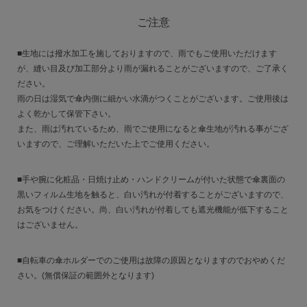
ご注意
■生地には撥水加工を施しておりますので、雨でもご使用いただけます
が、縫い目及び加工部分より雨が漏れることがございますので、ご了承く
ださい。
雨の日は湿気で傘内側に細かい水滴がつくことがございます。ご使用後は
よく乾かして保管下さい。
また、雨は汚れているため、雨でご使用になると傘生地が汚れる事がござ
いますので、ご理解いただいた上でご使用ください。
■手や腕に化粧品・日焼け止め・ハンドクリームが付いた状態で傘裏面の
黒いフィルム生地を触ると、白い汚れが付着することがございますので、
お気をつけください。尚、白い汚れが付着しても遮光機能が低下すること
はございません。
■自転車の傘ホルダーでのご使用は故障の原因となりますのでおやめくだ
さい。(無償保証の範囲外となります)