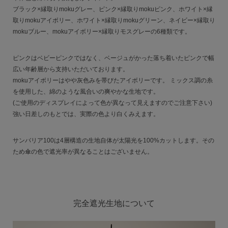
ブラック×縁取りmokuグレー、ピンク×縁取りmokuピンク、ホワイト×縁
取りmokuアイボリー、ホワイト×縁取りmokuグリーン、ネイビー×縁取り
mokuブルー、mokuアイボリー×縁取りモスグレーの6種類です。
ピンクはベビーピンクではなく、ベージュがかった落ち着いたピンクで幅
広い年齢層から支持いただいております。
mokuアイボリーはやや灰色みを帯びたアイボリーです。 ミックス調の糸
を使用した、綿のような風合いの爽やかな生地です。
(ご使用のディスプレイによって色が異なって見えますのでご注意下さい)
強い日差しのもとでは、実際の色より白くみえます。
サンバリア100は4層構造の生地自体が太陽光を100%カットします。その
ため傘の色で遮光率が異なることはございません。
完全遮光生地について