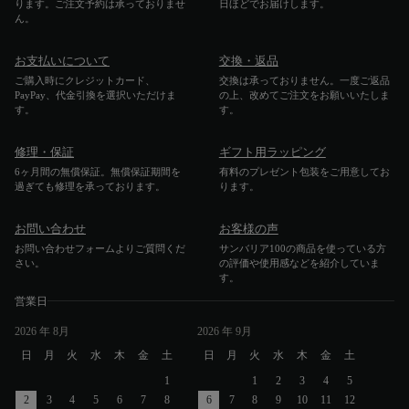
ります。ご注文予約は承っておりませ
日ほどでお届けします。
ん。
お支払いについて
交換・返品
ご購入時にクレジットカード、
交換は承っておりません。一度ご返品
PayPay、代金引換を選択いただけま
の上、改めてご注文をお願いいたしま
す。
す。
修理・保証
ギフト用ラッピング
6ヶ月間の無償保証。無償保証期間を
有料のプレゼント包装をご用意してお
過ぎても修理を承っております。
ります。
お問い合わせ
お客様の声
お問い合わせフォームよりご質問くだ
サンバリア100の商品を使っている方
さい。
の評価や使用感などを紹介していま
す。
営業日
2026
年 8月
2026
年 9月
日
月
火
水
木
金
土
日
月
火
水
木
金
土
1
1
2
3
4
5
2
3
4
5
6
7
8
6
7
8
9
10
11
12