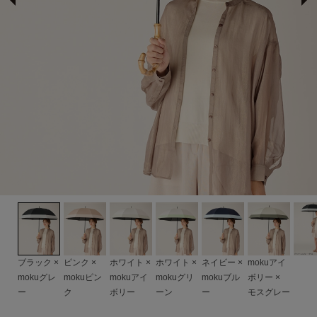
サンバリア100について
サンバリア100について
ストーリー
サンバリア100の完全遮光
ものづくり
修理プログラム
よみもの
ブラック ×
ピンク ×
ホワイト ×
ホワイト ×
ネイビー ×
mokuアイ
商品の違い
mokuグレ
mokuピン
mokuアイ
mokuグリ
mokuブル
ボリー ×
ー
ク
ボリー
ーン
ー
モスグレー
お客様の声