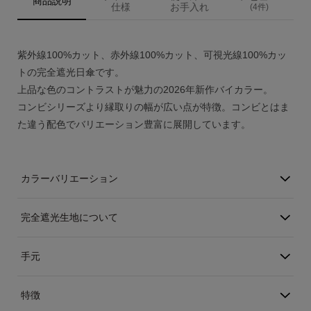
商品説明
仕様
お手入れ
(4件)
アカウント
ログイン / 新規登録
紫外線100%カット、赤外線100%カット、可視光線100%カッ
トの完全遮光日傘です。
上品な色のコントラストが魅力の2026年新作バイカラー。
コンビシリーズより縁取りの幅が広い点が特徴。コンビとはま
特定商取引法に基づく表示
た違う配色でバリエーション豊富に展開しています。
会社概要
プライバシーポリシー
サイトポリシー
カラーバリエーション
完全遮光生地について
手元
特徴