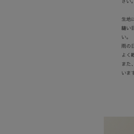
さい
生地
縫い
い。
雨の
よく
また
いま