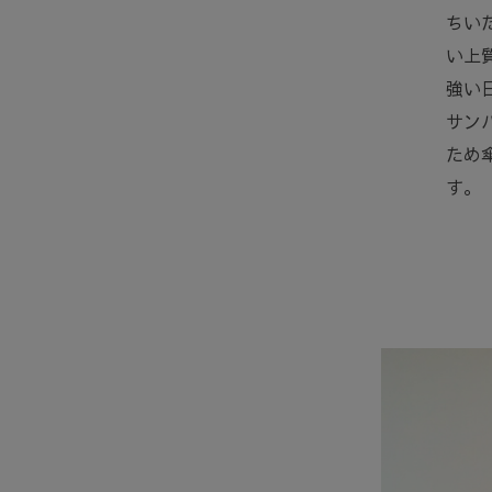
ちい
い上
強い
サン
ため
す。