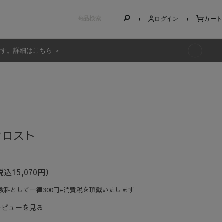
ログイン
カート
ます。詳細はこちら ＞
キッズ
 フロスト
税込15,070円）
数料として一律300円+消費税を頂戴いたします
レビューを見る