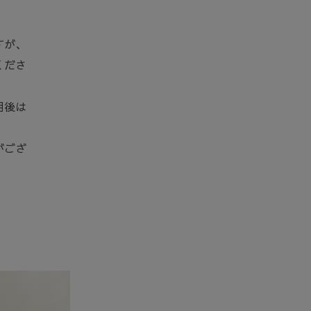
すが、
くださ
用後は
がござ