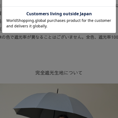
ただけるグレーに仕上がっています。どちらの色も『染め』で
質な雰囲気です。
日差しのもとでは、実際の色より白くみえます。
バリア100は4層構造の生地自体が太陽光を100%カットします
傘の色で遮光率が異なることはございません。全色、遮光率100
完全遮光生地について