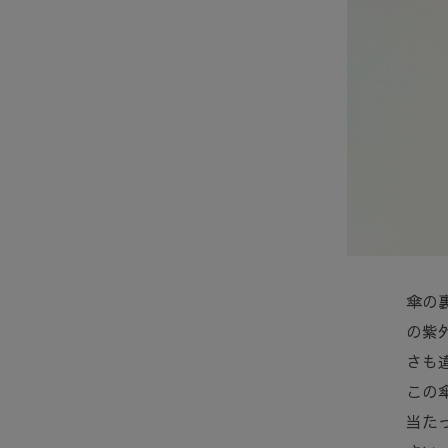
傘の
の紫
さも
この
当た