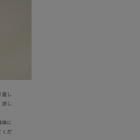
り返し
。涼し
接体に
てくだ