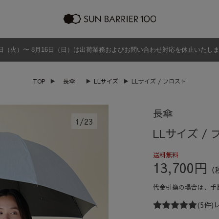
日（火）〜 8月16日（日）は出荷業務およびお問い合わせ対応を休止いたし
ラッピング
プログラム
よくあるご質問・お問い合わせ
商品の違い
グッズ
メンズ
帽子
アウター
TOP
▶
長傘
▶
LLサイズ
▶
LLサイズ / フロスト
グッズ
長傘
1
/
23
LLサイズ /
送料無料
13,700円
（
代金引換の場合は、
手
(5件)