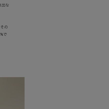
は出な
。その
%で