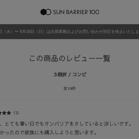
日（火）〜 8月16日（日）は出荷業務およびお問い合わせ対応を休止いたし
ラッピング
プログラム
よくあるご質問・お問い合わせ
商品の違い
グッズ
メンズ
帽子
アウター
グッズ
この商品のレビュー一覧
３段折 / コンビ
全19件
（5）
、とても暑い日でもサンバリアをさしていると涼しいです。
かったので家族にも購入しようと思います。