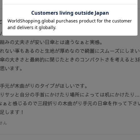
てほしい
（4）
バリアを購入。
組みの丈夫さが安い日傘とは違うなぁと実感。
れない事もあるのと生地が厚めなので綺麗にスムーズにしまい
傘の大きさと最終的に閉じたときのコンパクトさを考えると3
思います。
手元が木曲がりのタイプがほしいです。
りサッと自分の手首にかけたり場所によっては机にかけたり…
なぁと感じるので三段折りの木曲がり手元の日傘を作って下さ
足します！
さん