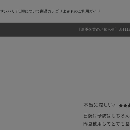
サンバリア100について
商品カテゴリ
よみもの
ご利用ガイド
【夏季休業のお知らせ】8月11
サンバリア100について
全商品
ご注文方法
お届けについて
ストーリー
折りたたみ日傘
お支払いについて
サンバリア100の完全遮光
交換・返品
修理・保証
長傘
ものづくり
ギフト用
修理
2段折
Sサイズ
3段折
Mサイズ
Lサイズ
LLサイズ
本当に涼しい⭐︎
日焼け予防はもちろん
昨夏使用してとても良