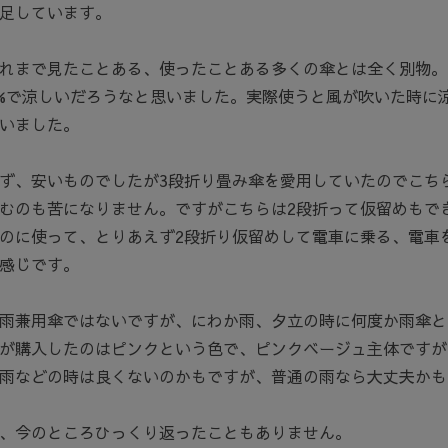
足しています。
れまで見たことある、使ったことある多くの傘とは全く別物。
0%で涼しいだろうなと思いました。実際使うと風が吹いた時に
いました。
ず、安いものでしたが3段折り畳み傘を愛用していたのでこち
むのも苦になりません。ですがこちらは2段折って仮留めもで
のに使って、とりあえず2段折り仮留めして電車に乗る、電車
感じです。
雨兼用傘ではないですが、にわか雨、夕立の時に何度か雨傘と
が購入したのはピンクという色で、ピンクベージュ主体ですが
雨などの時は良くないのかもですが、普通の雨なら大丈夫かも
、今のところひっくり返ったこともありません。