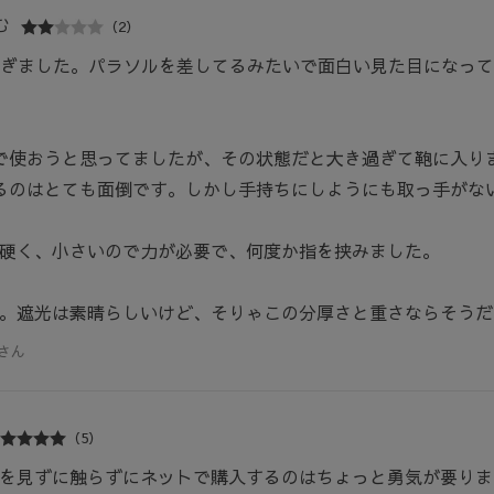
む
（2）
き過ぎました。パラソルを差してるみたいで面白い見た目になっ
で使おうと思ってましたが、その状態だと大き過ぎて鞄に入り
るのはとても面倒です。しかし手持ちにしようにも取っ手がな
硬く、小さいので力が必要で、何度か指を挟みました。
。遮光は素晴らしいけど、そりゃこの分厚さと重さならそうだ
さん
（5）
を見ずに触らずにネットで購入するのはちょっと勇気が要りま