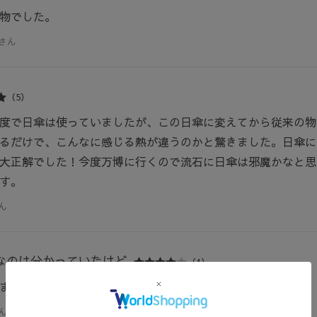
物でした。
さん
（5）
度で日傘は使っていましたが、この日傘に変えてから従来の物
るだけで、こんなに感じる熱が違うのかと驚きました。日傘に
大正解でした！今度万博に行くので流石に日傘は邪魔かなと思
す。
ん
なのは分かっていたけど
（4）
まるタイプなので注意。大きさなどはとてもいい。
ん