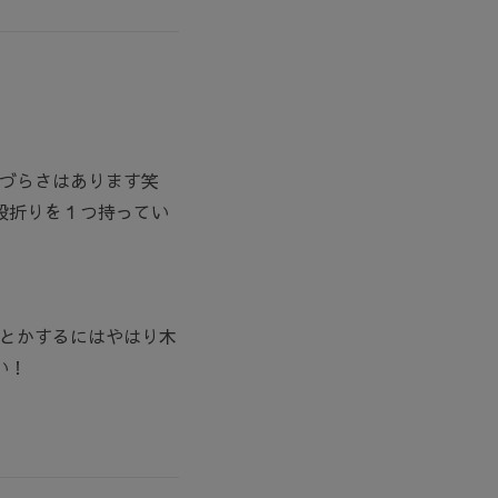
づらさはあります笑
段折りを１つ持ってい
とかするにはやはり木
い！