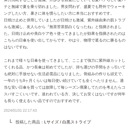
サンバリア100について
テと無縁で夏を乗り切れました。男女問わず、盛夏でも野外でウォーキ
ングしたい方、暑さに体を慣らしたい方に本当におすすめです。
サンバリア100について
日焼け止めと併用していましたが日焼けも激減、紫外線由来の肌トラブ
ルも激減し、友人らから『無茶苦茶肌白くなったね』と指摘されまし
た。日焼け止めや美白ケア色々使ってきましたが効果を指摘されたのは
ストーリー
こちらの日傘を使い出してからです。やはり、物理で遮るのに勝るもの
はないですね。
サンバリア100の完全遮光
これまで様々な日傘を使ってきまして、ここまで強力に紫外線カットし
ものづくり
てくれる品、かつ長傘は初めてでしたが、持ち運びの手間をさっ引いて
も絶対に手放せない生活必需品になりました。骨組みの作りも頑丈で、
修理プログラム
一年のうち9ヶ月くらいは毎日使い続けていても全くへたりません。適
当な安い日傘を買っては故障して毎シーズン廃棄してたのを考えたらコ
スパすごくいいです。迷われている方、決してお安くはないですが何年
よみもの
も長らく使えるいい品ですのでおすすめです。
商品の違い
2024/01/31 22:17:43
投稿した商品：
Lサイズ / 白黒ストライプ
お客様の声