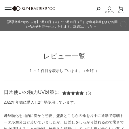
ログイン
カート
【夏季休業のお知らせ】8月11日（火）〜 8月16日（日）は出荷業務およびお問
商品カテゴリ
い合わせ対応を休止いたします。詳細はこちら ＞
全商品
レビュー一覧
折りたたみ日傘
長傘
1 ～ 1 件目を表示しています。（全1件）
グッズ
日常使いの強力UV対策に
（5）
メンズ
2022年年始に購入し2年弱使用しています。
キッズ
暑熱順化を目的に春から初夏、盛夏とこちらの傘を片手に通勤で毎朝ト
ータル30分ほど歩いていましたが、日差しをしっかり遮れるので暑さで
体力消耗することが激減、外歩きを頻繁にしていても夏バテらしい夏バ