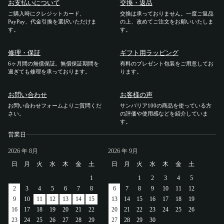
お支払いについて
交換・返品
アカウント
ご購入時にクレジットカード、
交換は承っておりません。一度ご返品
PayPay、代金引換を選択いただけま
の上、改めてご注文をお願いいたしま
す。
す。
ログイン / 新規登録
修理・保証
ギフト用ラッピング
6ヶ月間の無償保証。無償保証期間を
有料のプレゼント包装をご用意してお
過ぎても修理を承っております。
ります。
特定商取引法に基づく表示
お問い合わせ
お客様の声
会社概要
お問い合わせフォームよりご質問くだ
プライバシーポリシー
サンバリア100の商品を使っている方
さい。
の評価や使用感などを紹介していま
サイトポリシー
す。
営業日
2026
年 8月
2026
年 9月
日
月
火
水
木
金
土
日
月
火
水
木
金
土
1
1
2
3
4
5
2
3
4
5
6
7
8
6
7
8
9
10
11
12
9
10
11
12
13
14
15
13
14
15
16
17
18
19
16
17
18
19
20
21
22
20
21
22
23
24
25
26
23
24
25
26
27
28
29
27
28
29
30