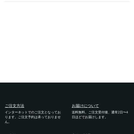
ご利用ガイド
ご注文方法
お届けについて
お支払いについて
交換・返品
修理 ・保証
ご注文方法
ギフト用ラッピング
お届けについて
インターネットでのご注文となってお
送料無料。ご注文受付後、通常2日〜4
ります。ご注文予約は承っておりませ
日ほどでお届けします。
よくあるご質問・お問い合わせ
ん。